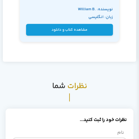
نویسنده: William B.
زبان: انگلیسی
Sanders and
Chandima
مشاهده کتاب و دانلود
Cumaranatunge
نظرات
شما
نظرات خود را ثبت کنید...
نام