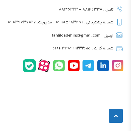
تلفن : 88146330 - 88146323
شماره پشتیبانی : 09905283471
مدیریت: 09039737027
ایمیل : tahlildadehins@gmail.com
شماره کارت : 6104338929232656