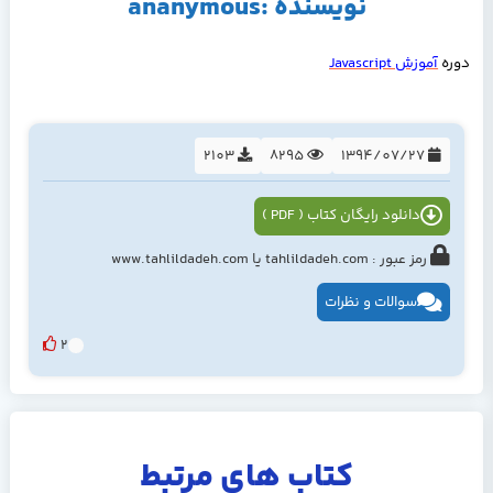
نویسنده :ananymous
دوره
آموزش
Javascript
2103
8295
1394/07/27
دانلود رایگان کتاب ( PDF )
رمز عبور : tahlildadeh.com یا www.tahlildadeh.com
سوالات و نظرات
2
کتاب های مرتبط