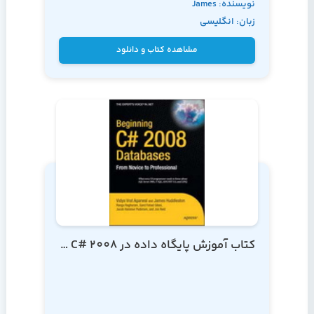
نویسنده: James
زبان: انگلیسی
Huddleston
مشاهده کتاب و دانلود
کتاب آموزش پایگاه داده در C# 2008 از مقدماتی تا پیشرفته