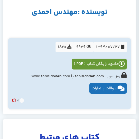
نویسنده :مهندس احمدی
1820
6936
1394/07/27
دانلود رایگان کتاب ( PDF )
رمز عبور : tahlildadeh.com یا www.tahlildadeh.com
سوالات و نظرات
0
کتاب های مرتبط