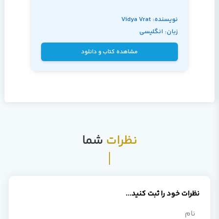
نویسنده: Vidya Vrat
زبان: انگلیسی
Agarwal و James
Huddleston
مشاهده کتاب و دانلود
نظرات
شما
نظرات خود را ثبت کنید...
نام