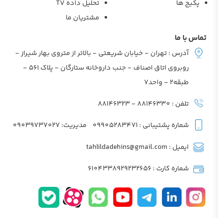
پکیج ها
تحلیل داده TV
مشتریان ما
تماس با ما
آدرس : تهران - خیابان شریعتی - بالاتر از متروی بهار شیراز -
روبروی اتاق اصناف - جنب داروخانه ستارگان - پلاک 561 -
طبقه2 - واحد7
تلفن : 88146330 - 88146323
شماره پشتیبانی : 09905283471
مدیریت: 09039737027
ایمیل : tahlildadehins@gmail.com
شماره کارت : 6104338929232656