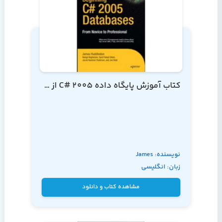
کتاب آموزش پایگاه داده C# 2005 از مقدماتی تا پیشرفته
نویسنده: James
زبان: انگلیسی
Huddleston
مشاهده کتاب و دانلود