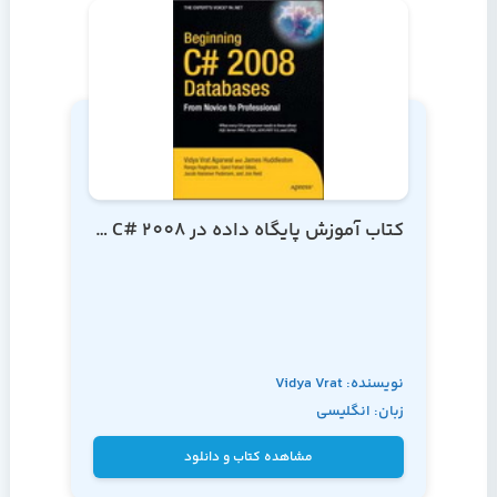
کتاب آموزش پایگاه داده در C# 2008 از مقدماتی تا پیشرفته
نویسنده: Vidya Vrat
زبان: انگلیسی
Agarwal و James
Huddleston
مشاهده کتاب و دانلود