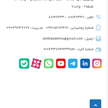
طبقه2 - واحد7
تلفن : 88146330 - 88146323
شماره پشتیبانی : 09905283471
مدیریت: 09039737027
ایمیل : tahlildadehins@gmail.com
شماره کارت : 6104338929232656