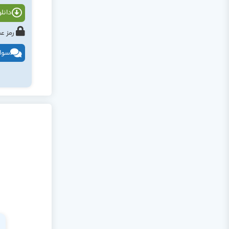
دانلود
رمز عبور : tahlildadeh.com ی
سوال