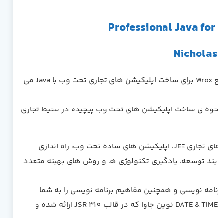
راهنمای آموزشی جامع Wrox برای ساخت اپلیکیشن های تجاری تحت وب با Java می
نحوه ی ساخت اپلیکیشن های تحت وب پیچیده در محیط تجاری
به مقدمه ای بر ویرایش جاوا برای ساخت اپلیکیشن های تجاری JEE، اپلیکیشن های ساده تحت وب، راه اندازی
ایند توسعه، یادگیری تکنولوژی ها و روش های بهینه متعدد
نامه نویسی و همچنین مفاهیم برنامه نویسی را به شما
آموزش می دهد. تمامی امکانات جدید در ویرایش 8 جاوا و عبارات lambda، توابع DATE & TIME نوین جاوا که در قالب JSR 310 ارائه شده و