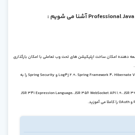
ب کاملا دوطرفه ی WebSocket و قابلیت استفاده از آن در Java EE 7 که به توسعه دهنده امکان ساخت اپلیکیشن های تحت وب تعاملی با امکان بارگذاری
نحوه ی تنظیم و استفاده از Log4j 2.0، Spring Framework 4، Hibernate Validator، RabbitMQ، Hibernate ORM، Spring Data، Hibernate Search و Spring Security را به
 اپلیکیشن، JSR 340 Servlet API 3.1، JSR 245، JSP 2.3، ویرایش 3.0 JSR 341 Expression Language، JSR 356 WebSocket API 1.0، JSR 303/349