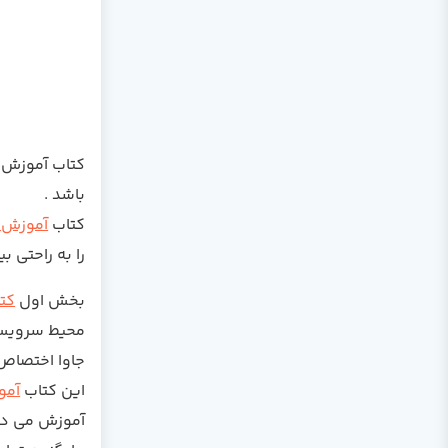
کتاب آموزش جاوا va for Web Applications
باشد .
کتاب
آموزش ج
را به راحتی بی
بخش اول
کت
محیط سرویس د
جاوا اختصاص 
این کتاب
آموز