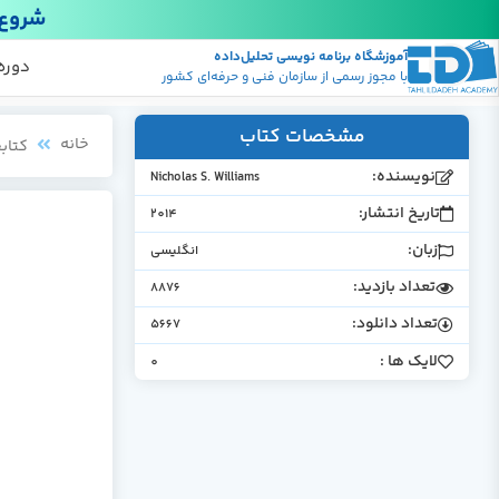
شروع 
آموزشگاه برنامه نویسی تحلیل‌داده
پکیج
منابع
دوره
با مجوز رسمی از سازمان فنی و حرفه‌ای کشور
مشخصات کتاب
خانه
کتابخ
نویسنده:
Nicholas S. Williams
تاریخ انتشار:
2014
زبان:
انگلیسی
تعداد بازدید:
8876
تعداد دانلود:
5667
لایک ها :
0