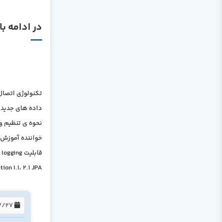
در ادامه با سرفصل های ک
داده های جدید د
خواننده آموزش 
Bean Validation 1.1، 2.1 JPA، جستجوی متن کامل با JPA، وب سرویس ه
1394/07/27