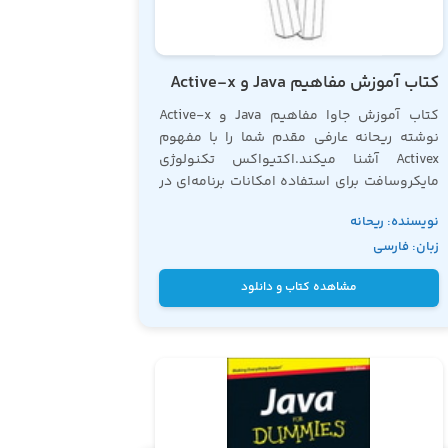
کتاب آموزش مفاهیم Java و Active-x
کتاب آموزش جاوا مفاهیم Java و Active-x
نوشته ریحانه عارفی مقدم شما را با مفهوم
Activex آشنا میکند.اکتیواکس تکنولوژی
مایکروسافت برای استفاده امکانات برنامه‌ای در
برنامه دیگر است و شما برای یادگیری این
نویسنده: ریحانه
تکنولوژی کافیست کتاب آموزش جاوا معرفی
زبان: فارسی
شده را مطالعه کنید.
عارفی مقدم
مشاهده کتاب و دانلود