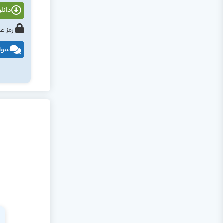
دانلود
رمز عبور : tahlildadeh.com ی
سوال