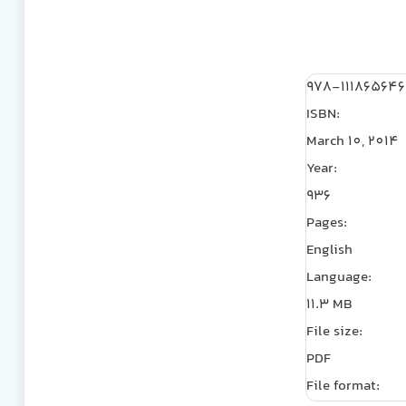
978-11186564
ISBN:
March 10, 2014
Year:
936
Pages:
English
Language:
11.3 MB
File size:
PDF
File format: