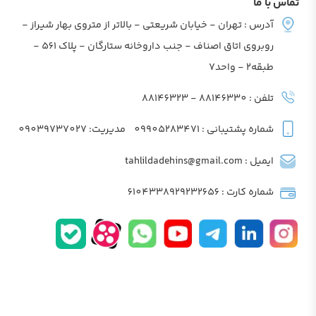
تماس با ما
آدرس : تهران - خیابان شریعتی - بالاتر از متروی بهار شیراز -
روبروی اتاق اصناف - جنب داروخانه ستارگان - پلاک 561 -
طبقه2 - واحد7
تلفن : 88146330 - 88146323
شماره پشتیبانی : 09905283471
مدیریت: 09039737027
ایمیل : tahlildadehins@gmail.com
شماره کارت : 6104338929232656