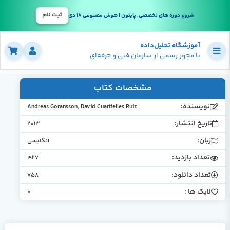
ثبت نام
شروع دوره های تخصصی, پایتون | هوش مصنوعی 18 دی
آموزشگاه تحلیل‌داده
با مجوز رسمی از سازمان فنی و حرفه‌ای
مشخصات کتاب
نویسنده:
Andreas Goransson, David Cuartielles Ruiz
تاریخ انتشار:
2013
زبان:
انگلیسی
تعداد بازدید:
1927
تعداد دانلود:
758
لایک ها :
0