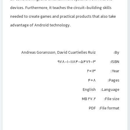
devices. Furthermore, it teaches the circuit-building skills
needed to create games and practical products that also take
advantage of Android technology.
Andreas Goransson, David Cuartielles Ruiz
By:
978-1-1184-5476-3
ISBN:
2013
Year:
408
Pages:
English
Language:
27.2 MB
File size:
PDF
File format: