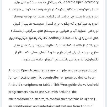
Android Open Accessory یک پروتکلِ جدید، ساده و امن برای
اتصال هرگونه دستگاهِ میکروکنترولرِ قدرتمند به گوشی هوشمند
اندرویدی یا تبلت، می باشد. این کتاب راهنما، به برنامه نویسان
اندروید می آموزد که چگونه برای کنترل سیستم هایی از قبیلِ
نوردهی، شرایط آب و هوایی، و سیستم های سرگرمی از دستگاه
های اندرویدی، با استفاده از Ardino، که یک پلتفرمِ میکروکنترولِر
می باشد، از AOA استفاده نماید. علاوه براین، مهارت های مدار
سازیِ مورد نیاز برای ایجادِ بازی ها و کالاهای عملی، که متاثر از
تکنولوژی اندروید می باشند، نیز آموزش داده می شود.
Android Open Accessory is a new, simple, and secure protocol
for connecting any microcontroller-empowered device to an
Android smartphone or tablet. This Wrox guide shows Android
programmers how to use AOA with Arduino, the
microcontroller platform, to control such systems as lighting,
air conditioning, and entertainment systems from Android