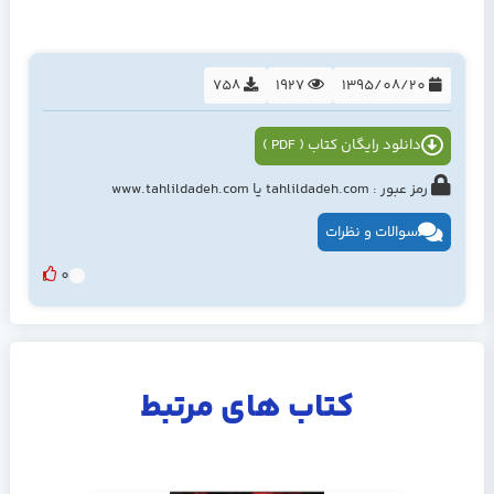
758
1927
1395/08/20
دانلود رایگان کتاب ( PDF )
رمز عبور : tahlildadeh.com یا www.tahlildadeh.com
سوالات و نظرات
0
کتاب های مرتبط