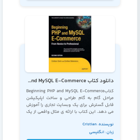
دانلود کتاب Beginning PHP and MySQL E-Commerce
کتابBeginning PHP and MySQL E-Commerce
مراحل گام به گام طراحی و ساخت اپلیکیشن
قابل گسترش برای یک وبسایت تجاری را آموزش
می دهد. این کتاب با ارائه ی مثال واقعی از یک
وبسایت فروش تی شرت، به شما می آموزد که
نویسنده: Cristian
چگونه می توانید یک کاتالوگ محصولات را ایجاد
زبان: انگلیسی
و کنترل نمایید
Darie و Emilian