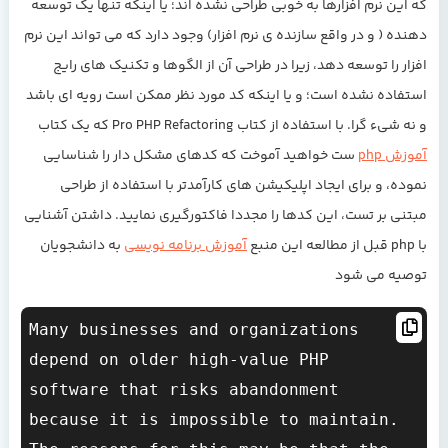
که این نرم افزارها به خوبی طراحی نشده اند؛ یا اینکه تنها یک توسعه
دهنده ( و در واقع سازنده ی نرم افزار) وجود دارد که می تواند این نرم
افزار را توسعه دهد، زیرا در طراحی آن از الگوها و تکنیک های رایج
استفاده نشده است؛ و یا اینکه کد مورد نظر ممکن است رویه ای باشد
و نه شیء گرا. با استفاده از کتاب
Pro PHP Refactoring
که یک کتاب
آموزش php
ست خواهید آموخت که کدهای مشکل دار را شناسایی
نموده، و برای ایجاد اپلیکیشن های کارآمدتر با استفاده از طراحی
مبتنی بر تست، این کدها را مجددا فاکتورگیری نمایید. داشتن آشنایی
با php قبل از مطالعه این منبع
آموزش برنامه نویسی
به دانشجویان
توصیه می شود
Many businesses and organizations 
depend on older high-value PHP 
software that risks abandonment 
because it is impossible to maintain. 