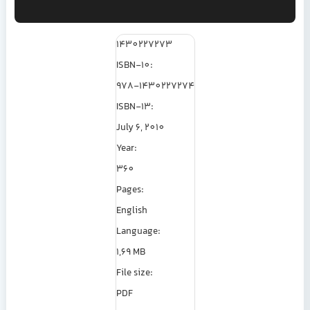
1430227273
ISBN-10:
978-1430227274
ISBN-13:
July 6, 2010
Year:
360
Pages:
English
Language:
1,69 MB
File size:
PDF