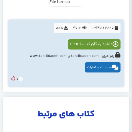
File format:
528
4713
1394/07/27
دانلود رایگان کتاب ( PDF )
رمز عبور : tahlildadeh.com یا www.tahlildadeh.com
سوالات و نظرات
0
کتاب های مرتبط