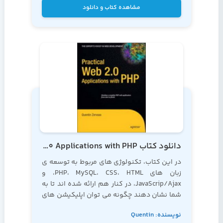
Balanescu
مشاهده کتاب و دانلود
دانلود کتاب Practical Web 2.0 Applications with PHP
در این کتاب، تکنولوژی های مربوط به توسعه ی
زبان های PHP، MySQL، CSS، HTML، و
JavaScrip/Ajax، در کنار هم ارائه شده اند تا به
شما نشان دهند چگونه می توان اپلیکیشن های
بسیار چشم گیری را، از لحظه ی طراحی و برنامه
نویسنده: Quentin
نویسی گرفته تا اجرای نهایی کد، و بدون نیاز به