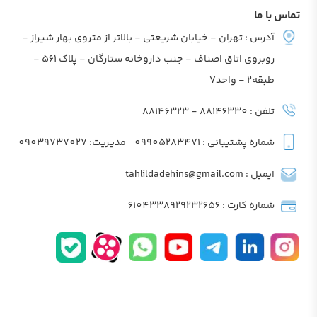
تماس با ما
آدرس : تهران - خیابان شریعتی - بالاتر از متروی بهار شیراز -
روبروی اتاق اصناف - جنب داروخانه ستارگان - پلاک 561 -
طبقه2 - واحد7
تلفن : 88146330 - 88146323
شماره پشتیبانی : 09905283471
مدیریت: 09039737027
ایمیل : tahlildadehins@gmail.com
شماره کارت : 6104338929232656