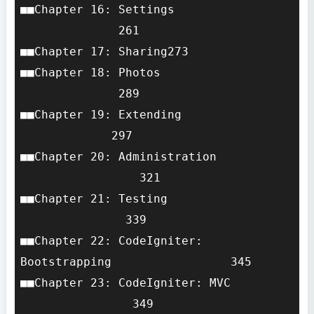
■■Chapter 16: Settings                 
              261

■■Chapter 17: Sharing273

■■Chapter 18: Photos                   
              289

■■Chapter 19: Extending                
             297

■■Chapter 20: Administration           
                 321

■■Chapter 21: Testing                  
               339

■■Chapter 22: CodeIgniter: 
Bootstrapping                 345

■■Chapter 23: CodeIgniter: MVC         
                349
