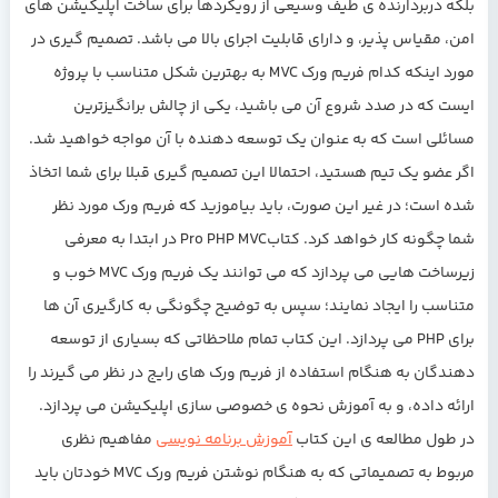
بلکه دربردارنده ی طیف وسیعی از رویکردها برای ساخت اپلیکیشن های
امن، مقیاس پذیر، و دارای قابلیت اجرای بالا می باشد. تصمیم گیری در
مورد اینکه کدام فریم ورک MVC به بهترین شکل متناسب با پروژه
ایست که در صدد شروع آن می باشید، یکی از چالش برانگیزترین
مسائلی است که به عنوان یک توسعه دهنده با آن مواجه خواهید شد.
اگر عضو یک تیم هستید، احتمالا این تصمیم گیری قبلا برای شما اتخاذ
شده است؛ در غیر این صورت، باید بیاموزید که فریم ورک مورد نظر
شما چگونه کار خواهد کرد. کتاب
Pro PHP MVC
در ابتدا به معرفی
زیرساخت هایی می پردازد که می توانند یک فریم ورک MVC خوب و
متناسب را ایجاد نمایند؛ سپس به توضیح چگونگی به کارگیری آن ها
برای PHP می پردازد. این کتاب تمام ملاحظاتی که بسیاری از توسعه
دهندگان به هنگام استفاده از فریم ورک های رایج در نظر می گیرند را
ارائه داده، و به آموزش نحوه ی خصوصی سازی اپلیکیشن می پردازد.
در طول مطالعه ی این کتاب
آموزش برنامه نویسی
مفاهیم نظری
مربوط به تصمیماتی که به هنگام نوشتن فریم ورک MVC خودتان باید