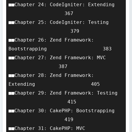
■■Chapter 24: CodeIgniter: Extending   
                   367

■■Chapter 25: CodeIgniter: Testing     
                     379

■■Chapter 26: Zend Framework: 
Bootstrapping                   383

■■Chapter 27: Zend Framework: MVC      
                 387

■■Chapter 28: Zend Framework: 
Extending                   405

■■Chapter 29: Zend Framework: Testing  
                    415

■■Chapter 30: CakePHP: Bootstrapping   
                   419

■■Chapter 31: CakePHP: MVC             