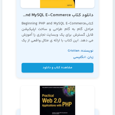
دانلود کتاب Beginning PHP and MySQL E-Commerce
کتابBeginning PHP and MySQL E-Commerce
مراحل گام به گام طراحی و ساخت اپلیکیشن
قابل گسترش برای یک وبسایت تجاری را آموزش
می دهد. این کتاب با ارائه ی مثال واقعی از یک
وبسایت فروش تی شرت، به شما می آموزد که
نویسنده: Cristian
چگونه می توانید یک کاتالوگ محصولات را ایجاد
زبان: انگلیسی
و کنترل نمایید
Darie و Emilian
Balanescu
مشاهده کتاب و دانلود