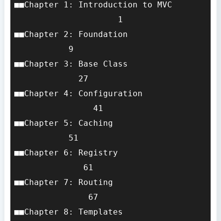
■■Chapter 1: Introduction to MVC       
                     1

■■Chapter 2: Foundation                
           9

■■Chapter 3: Base Class                
             27

■■Chapter 4: Configuration             
                41

■■Chapter 5: Caching                   
           51

■■Chapter 6: Registry                  
              61

■■Chapter 7: Routing                   
               67

■■Chapter 8: Templates                 