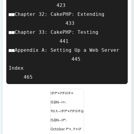
                423

■■Chapter 32: CakePHP: Extending       
                   433

■■Chapter 33: CakePHP: Testing         
                 441

■■Appendix A: Setting Up a Web Server  
                     445

Index                                  
1430241640
ISBN-10:
978-1430241645
ISBN-13:
October 30, 2012