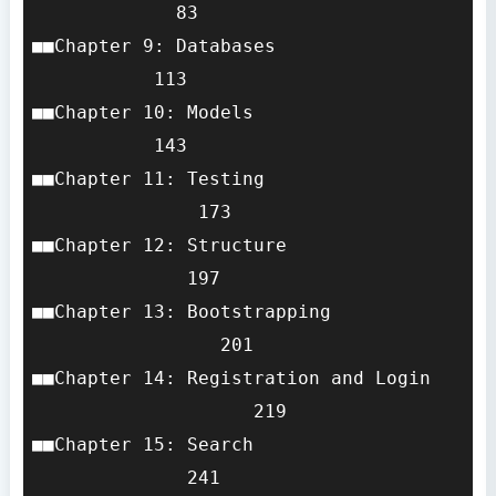
             83

■■Chapter 9: Databases                 
           113

■■Chapter 10: Models                   
           143

■■Chapter 11: Testing                  
               173

■■Chapter 12: Structure                
              197

■■Chapter 13: Bootstrapping            
                 201

■■Chapter 14: Registration and Login   
                    219

■■Chapter 15: Search                   
              241
