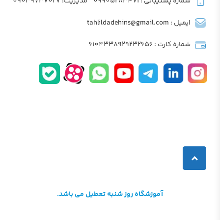
شماره پشتیبانی : 09905283471
مدیریت: 09039737027
ایمیل : tahlildadehins@gmail.com
شماره کارت : 6104338929232656
آموزشگاه روز شنبه تعطیل می باشد.