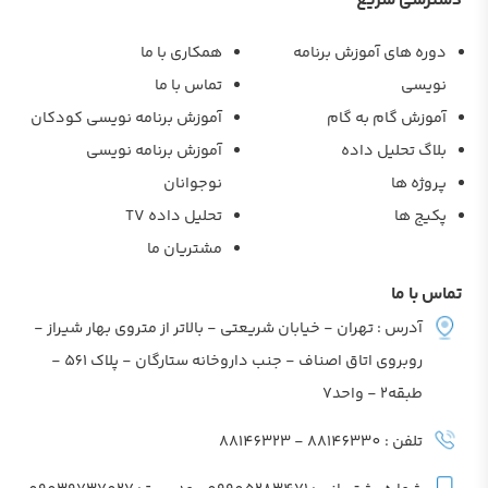
دسترسی سریع
دوره های آموزش برنامه
همکاری با ما
نویسی
تماس با ما
آموزش گام به گام
آموزش برنامه نویسی کودکان
بلاگ تحلیل داده
آموزش برنامه نویسی
پروژه ها
نوجوانان
پکیج ها
تحلیل داده TV
مشتریان ما
تماس با ما
آدرس : تهران - خیابان شریعتی - بالاتر از متروی بهار شیراز -
روبروی اتاق اصناف - جنب داروخانه ستارگان - پلاک 561 -
طبقه2 - واحد7
تلفن : 88146330 - 88146323