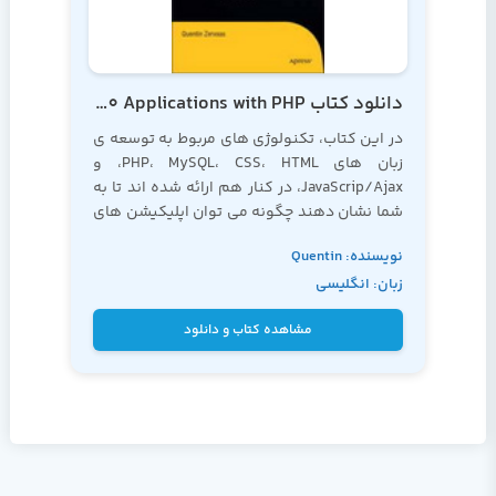
دانلود کتاب Practical Web 2.0 Applications with PHP
در این کتاب، تکنولوژی های مربوط به توسعه ی
زبان های PHP، MySQL، CSS، HTML، و
JavaScrip/Ajax، در کنار هم ارائه شده اند تا به
شما نشان دهند چگونه می توان اپلیکیشن های
بسیار چشم گیری را، از لحظه ی طراحی و برنامه
نویسنده: Quentin
نویسی گرفته تا اجرای نهایی کد، و بدون نیاز به
زبان: انگلیسی
اصول غیر ضروری دیگر که عمدتا شما را به سمت
Zervaas
عقب سوق می دهند، ایجاد نمود.
مشاهده کتاب و دانلود