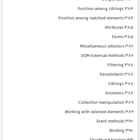
Position among siblin
Position among matched element
Attribut
Form
Miscellaneous selecto
DOM traversal metho
Filteri
Descendant
Siblin
Ancestor
Collection manipulati
Working with selected elemen
Event method
Bindin