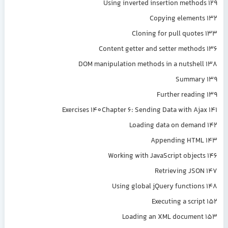
Using inverted insertion metho
Copying elemen
Cloning for pull quot
Content getter and setter metho
DOM manipulation methods in a nutshe
Summar
Further readi
Exercises 140Chapter 6: Sending Data with Aj
Loading data on dema
Appending HTM
Working with JavaScript objec
Retrieving JS
Using global jQuery functio
Executing a scri
Loading an XML documen