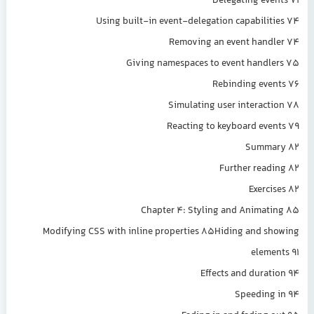
Delegating eve
Using built-in event-delegation capabilit
Removing an event hand
Giving namespaces to event handl
Rebinding eve
Simulating user interact
Reacting to keyboard eve
Summa
Further read
Exerci
Chapter 4: Styling and Animat
Modifying CSS with inline properties 85Hiding and s
eleme
Effects and durat
Speeding