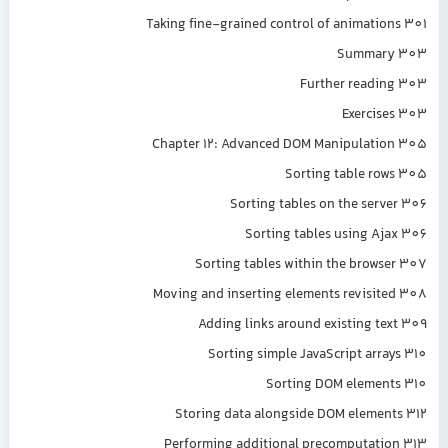
Taking fine-grained control of animatio
Summar
Further readi
Exercis
Chapter 12: Advanced DOM Manipulati
Sorting table ro
Sorting tables on the serv
Sorting tables using Aj
Sorting tables within the brows
Moving and inserting elements revisit
Adding links around existing te
Sorting simple JavaScript arra
Sorting DOM elemen
Storing data alongside DOM elemen
Performing additional precomputati