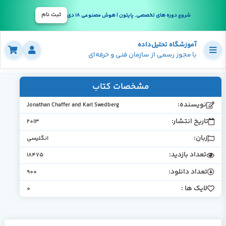
ثبت نام
شروع دوره های تخصصی, پایتون | هوش مصنوعی 18 دی
آموزشگاه تحلیل‌داده
با مجوز رسمی از سازمان فنی و حرفه‌ای
مشخصات کتاب
سنده:
Jonathan Chaffer and Karl Swedberg
خ انتشار:
2013
:
انگلیسی
اد بازدید:
18475
د دانلود:
900
 ها :
0