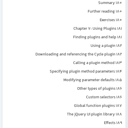
Summar
Further readi
Exercis
Chapter 7: Using Plugi
Finding plugins and he
Using a plug
Downloading and referencing the Cycle plug
Calling a plugin meth
Specifying plugin method paramete
Modifying parameter defaul
Other types of plugi
Custom selecto
Global function plugi
The jQuery UI plugin libra
Effec