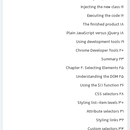
Injecting the new cl
Executing the c
The finished prod
Plain JavaScript versus jQu
Using development to
Chrome Developer To
Summa
Chapter 2: Selecting Eleme
Understanding the D
Using the $() funct
CSS select
Styling list-item lev
Attribute select
Styling li
Custom select