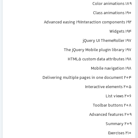
Color animatio
Class animatio
Advanced easing 191Interaction componen
Widge
jQuery UI ThemeRoll
The jQuery Mobile plugin libra
HTML5 custom data attribut
Mobile navigati
Delivering multiple pages in one docume
Interactive elemen
List vie
Toolbar butto
Advanced featur
Summar
Exercis