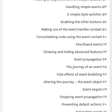
Handling simple eve
A simple style switc
Enabling the other butt
Making use of the event handler cont
Consolidating code using the event cont
Shorthand eve
Showing and hiding advanced featu
Event propagat
The journey of an ev
Side effects of event bubbl
Altering the journey – the event obj
Event targ
Stopping event propagat
Preventing default acti