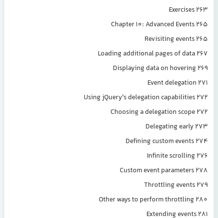
Exercis
Chapter 10: Advanced Even
Revisiting even
Loading additional pages of da
Displaying data on hoveri
Event delegati
Using jQuery's delegation capabiliti
Choosing a delegation sco
Delegating ear
Defining custom even
Infinite scrolli
Custom event paramete
Throttling even
Other ways to perform throttli
Extending even