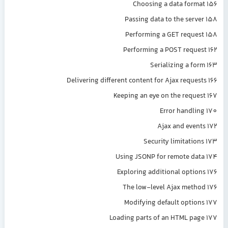
Choosing a data form
Passing data to the serv
Performing a GET reque
Performing a POST reque
Serializing a fo
Delivering different content for Ajax reques
Keeping an eye on the reque
Error handli
Ajax and even
Security limitatio
Using JSONP for remote da
Exploring additional optio
The low-level Ajax meth
Modifying default optio
Loading parts of an HTML pa