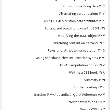
Storing non-string da
Alternating sort directio
Using HTML5 custom data attribut
Sorting and building rows with JS
Modifying the JSON obje
Rebuilding content on dema
Revisiting attribute manipulati
Using shorthand element-creation synt
DOM manipulation hook
Writing a CSS ho
Summar
Further readi
Exercises 330Appendix C: Quick Referen
Selector expressio
Simple CS