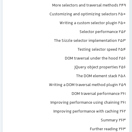
More selectors and traversal metho
Customizing and optimizing selecto
Writing a custom selector plug
Selector performan
The Sizzle selector implementati
Testing selector spe
DOM traversal under the ho
jQuery object properti
The DOM element sta
Writing a DOM traversal method plug
DOM traversal performan
Improving performance using chaini
Improving performance with cachi
Summar
Further readi