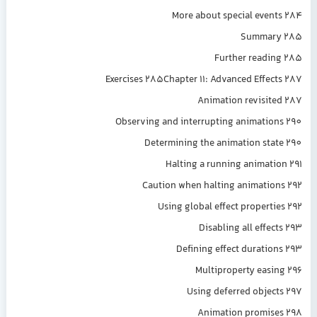
More about special even
Summar
Further readi
Exercises 285Chapter 11: Advanced Effec
Animation revisit
Observing and interrupting animatio
Determining the animation sta
Halting a running animati
Caution when halting animatio
Using global effect properti
Disabling all effec
Defining effect duratio
Multiproperty easi
Using deferred objec
Animation promis