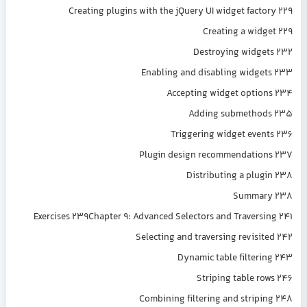
Creating plugins with the jQuery UI widget facto
Creating a widg
Destroying widge
Enabling and disabling widge
Accepting widget optio
Adding submethod
Triggering widget even
Plugin design recommendatio
Distributing a plug
Summar
Exercises 239Chapter 9: Advanced Selectors and Traversi
Selecting and traversing revisit
Dynamic table filteri
Striping table ro
Combining filtering and stripi