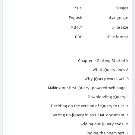
444
English
Lang
6.9 MB
Fil
PDF
File f
Chapter 1: Getting Sta
What jQuery 
Why jQuery works 
Making our first jQuery-powered web p
Downloading jQu
Deciding on the version of jQuery to 
Setting up jQuery in an HTML docum
Adding our jQuery c
Finding the poem t