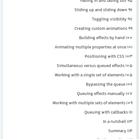
Fading in and fading 
Sliding up and sliding d
Toggling visibil
Creating custom animati
Building effects by ha
Animating multiple properties at on
Positioning with C
Simultaneous versus queued effec
Working with a single set of elemen
Bypassing the que
Queuing effects manual
Working with multiple sets of elemen
Queuing with callbac
In a nutsh
Summar