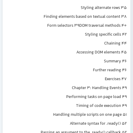
Styling alternate r
Finding elements based on textual cont
Form selectors 39DOM traversal meth
Styling specific c
Chaini
Accessing DOM eleme
Summa
Further read
Exerci
Chapter 3: Handling Eve
Performing tasks on page l
Timing of code execut
Handling multiple scripts on one p
Alternate syntax for .read
Passing an argument to the .ready() callb