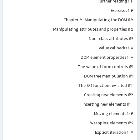
Further readi
Exerci
Chapter 5: Manipulating the D
Manipulating attributes and properti
Non-class attribut
Value callbac
DOM element properti
The value of form contro
DOM tree manipulati
The $() function revisit
Creating new elemen
Inserting new elemen
Moving elemen
Wrapping elemen
Explicit iterat