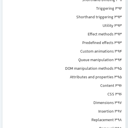
Shorthand bindi
Triggeri
Shorthand triggeri
Utili
Effect metho
Predefined effec
Custom animation
Queue manipulatio
DOM manipulation method
Attributes and properti
Conten
CS
Dimension
Inserti
Replacemen