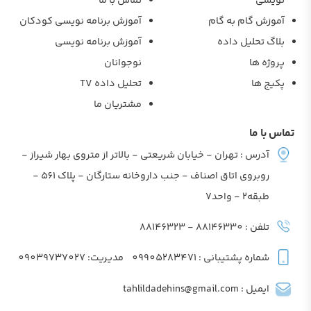
نویسی
تماس با ما
آموزش گام به گام
آموزش برنامه نویسی کودکان
بلاگ تحلیل داده
آموزش برنامه نویسی
پروژه ها
نوجوانان
پکیج ها
تحلیل داده TV
مشتریان ما
تماس با ما
آدرس : تهران - خیابان شریعتی - بالاتر از متروی بهار شیراز -
روبروی اتاق اصناف - جنب داروخانه ستارگان - پلاک 561 -
طبقه2 - واحد7
تلفن : 88146330 - 88146323
شماره پشتیبانی : 09905283471
مدیریت: 09039737027
ایمیل : tahlildadehins@gmail.com