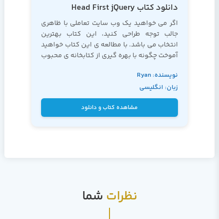
دانلود کتاب Head First jQuery
اگر می خواهید یک وب سایت تعاملی با ظاهری
جالب توجه طراحی کنید، این کتاب بهترین
انتخاب می باشد. با مطالعه ی این کتاب خواهید
آموخت چگونه با بهره گیری از کتابخانه ی محبوب
jQuery می توانید با نوشتن چند خط کد، قابلیت
نویسنده: Ryan
های بی نظیر به سایت خود اضافه نمایید.
زبان: انگلیسی
Benedetti, Ronan
Cranley
مشاهده کتاب و دانلود
نظرات
شما