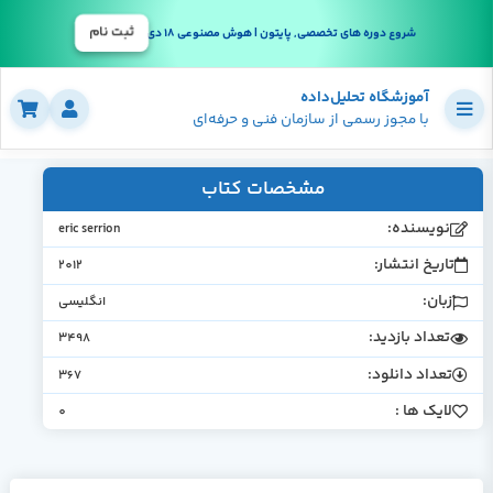
ثبت نام
شروع دوره های تخصصی, پایتون | هوش مصنوعی 18 دی
آموزشگاه تحلیل‌داده
با مجوز رسمی از سازمان فنی و حرفه‌ای
مشخصات کتاب
نویسنده:
eric serrion
تاریخ انتشار:
2012
زبان:
انگلیسی
تعداد بازدید:
3498
تعداد دانلود:
367
لایک ها :
0