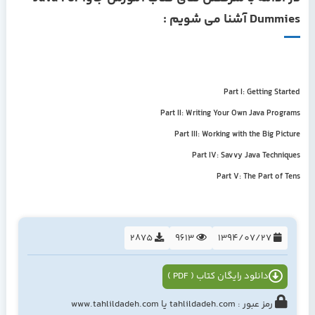
Dummies آشنا می شویم :
Part I: Getting Started
Part II: Writing Your Own Java Programs
Part III: Working with the Big Picture
Part IV: Savvy Java Techniques
Part V: The Part of Tens
2875
9613
1394/07/27
دانلود رایگان کتاب ( PDF )
رمز عبور : tahlildadeh.com یا www.tahlildadeh.com