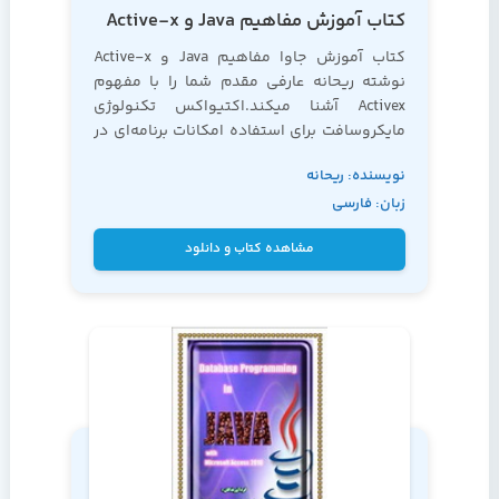
کتاب آموزش مفاهیم Java و Active-x
کتاب آموزش جاوا مفاهیم Java و Active-x
نوشته ریحانه عارفی مقدم شما را با مفهوم
Activex آشنا میکند.اکتیواکس تکنولوژی
مایکروسافت برای استفاده امکانات برنامه‌ای در
برنامه دیگر است و شما برای یادگیری این
نویسنده: ریحانه
تکنولوژی کافیست کتاب آموزش جاوا معرفی
زبان: فارسی
شده را مطالعه کنید.
عارفی مقدم
مشاهده کتاب و دانلود