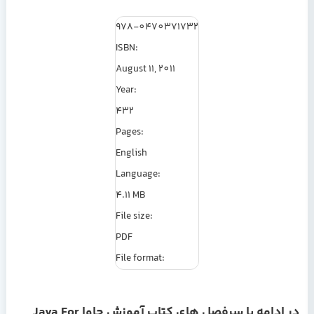
978-0470371732
ISBN:
August 11, 2011
Year:
432
Pages:
English
Language:
4.11 MB
File size:
PDF
File format:
در ادامه با سرفصل های کتاب آموزش جاوا Java For