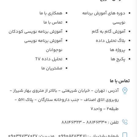
دوره های آموزش برنامه
همکاری با ما
نویسی
تماس با ما
آموزش گام به گام
آموزش برنامه نویسی کودکان
بلاگ تحلیل داده
آموزش برنامه نویسی
پروژه ها
نوجوانان
پکیج ها
تحلیل داده TV
مشتریان ما
تماس با ما
آدرس : تهران - خیابان شریعتی - بالاتر از متروی بهار شیراز -
روبروی اتاق اصناف - جنب داروخانه ستارگان - پلاک 561 -
طبقه2 - واحد7
تلفن : 88146330 - 88146323
شماره پشتیبانی : 09905283471
مدیریت: 09039737027