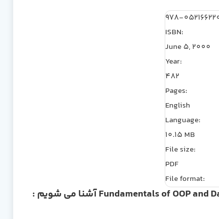
978-05216622
ISBN:
June 5, 2000
Year:
482
Pages:
English
Language:
10.15 MB
File size:
PDF
File format: