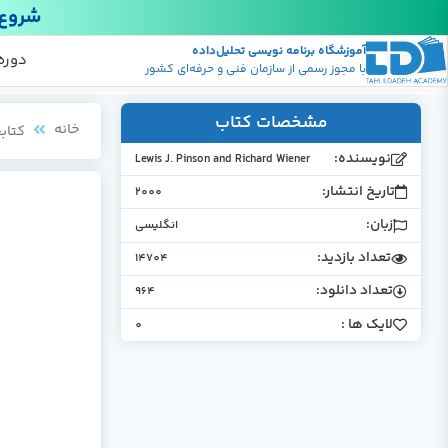
شروع 
آموزشگاه برنامه نویسی تحلیل‌داده
پکیج
منابع
دوره
با مجوز رسمی از سازمان فنی و حرفه‌ای کشور
مشخصات کتاب
خانه
کتابخ
نویسنده:
Lewis J. Pinson and Richard Wiener
تاریخ انتشار:
2000
زبان:
انگلیسی
تعداد بازدید:
14704
تعداد دانلود:
964
لایک ها :
0