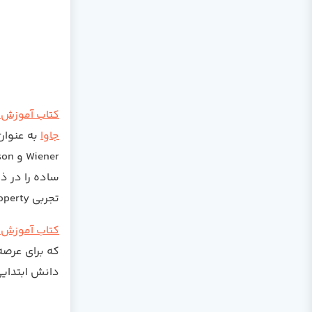
کتاب آموزش ج
جاوا
به عنوان
Wiener و Pinson در این کتاب
ساده را در ذ
تجربی property های هر data structure را بررسی و مقدار آن ها را ویرایش نمایند.
کتاب آموزش java
که برای عرصه
دانش ابتدایی 