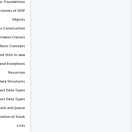
e: Foundations
rstones of OOP
Objects
ss Construction
etween Classes
 Basic Concepts
le GUIs in Java
 and Exceptions
Recursion
Data Structures
act Data Types
ract Data Types
tack and Queue
cation of Stack
Lists