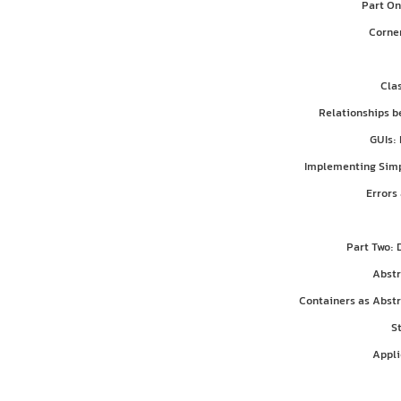
Part On
Corne
Cla
Relationships b
GUIs:
Implementing Simp
Errors
Part Two: 
Abstr
Containers as Abst
S
Appli