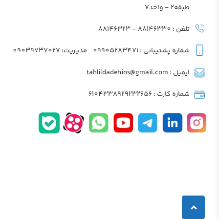
طبقه2 - واحد7
تلفن : 88146330 - 88146323
شماره پشتیبانی : 09905283471
مدیریت: 09039737027
ایمیل : tahlildadehins@gmail.com
شماره کارت : 6104338929232656