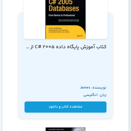
کتاب آموزش پایگاه داده C# 2005 از مقدماتی تا پیشرفته
نویسنده: James
زبان: انگلیسی
Huddleston
مشاهده کتاب و دانلود