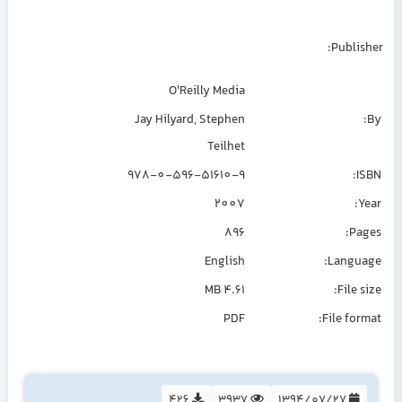
Publisher:
O'Reilly Media
Jay Hilyard, Stephen
By:
Teilhet
978-0-596-51610-9
ISBN:
2007
Year:
896
Pages:
English
Language:
4.61 MB
File size:
PDF
File format:
426
3937
1394/07/27