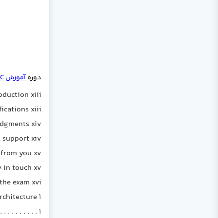
دوره
آموزش
C
oduction xiii
ications xiii
dgments xiv
 support xiv
 from you xv
y in touch xv
 the exam xvi
rchitecture 1
. . . . . . . . 1