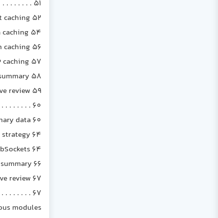
 . . . . . . . 51
t caching 52
 caching 54
n caching 56
 caching 57
 summary 58
ve review 59
. . . . . . 60
nary data 60
 strategy 64
ebSockets 64
 summary 66
ve review 67
 . . . . . . 67
ous modules