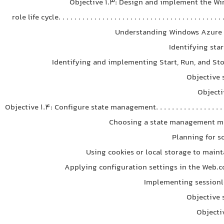
Objective 1.3: Design and implement the W
role life cycle. . . . . . . . . . . . . . . . . . . . . . . . . . . . . . . . . . . . . . . . . 
Understanding Windows Azure 
Identifying sta
Identifying and implementing Start, Run, and St
Objective
Objecti
Objective 1.4: Configure state management. . . . . . . . . . . . . . . . . . 
Choosing a state management m
Planning for s
Using cookies or local storage to main
Applying configuration settings in the Web.c
Implementing sessionl
Objective
Objecti