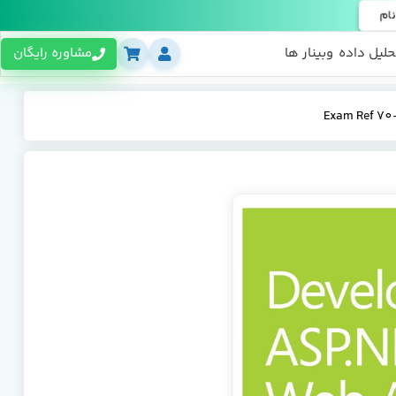
نام
حلیل داده
وبینار ها
مشاوره رایگان
Exam Ref 70