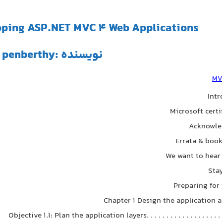
ping ASP.NET MVC 4 Web Applications
نویسنده :william penberthy
MV
Intr
Microsoft certif
Acknowle
Errata & book
We want to hear
Sta
Preparing for
Chapter 1 Design the application a
Objective 1.1: Plan the application layers. . . . . . . . . . . . . . . . . . . . . 