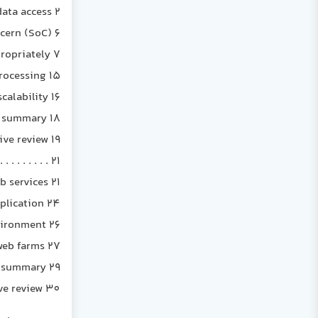
ata access 2
cern (SoC) 6
propriately 7
rocessing 15
calability 16
e summary 18
ive review 19
. . . . . . . 21
b services 21
plication 24
vironment 26
web farms 27
 summary 29
ve review 30