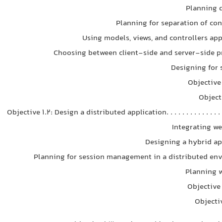
Planning d
Planning for separation of con
Using models, views, and controllers ap
Choosing between client-side and server-side p
Designing for s
Objectiv
Object
Objective 1.2: Design a distributed application. . . . . . . . . . . . . . . . 
Integrating we
Designing a hybrid ap
Planning for session management in a distributed en
Planning 
Objective
Objecti