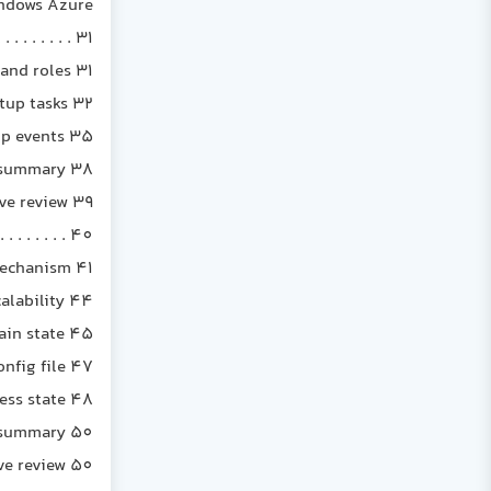
indows Azure
. . . . . . . . . 31
and roles 31
rtup tasks 32
op events 35
 summary 38
ve review 39
. . . . . . . 40
echanism 41
calability 44
tain state 45
onfig file 47
ess state 48
 summary 50
ve review 50