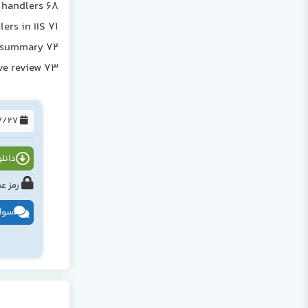
 handlers 68
rs in IIS 71
 summary 72
ve review 73
1394/07/27
دانلود
رمز عبور : tahlildadeh.com ی
سوال