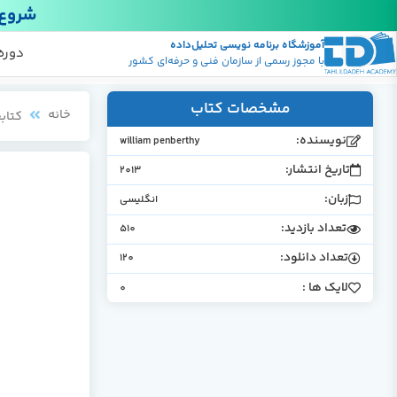
شروع 
آموزشگاه برنامه نویسی تحلیل‌داده
پکیج
منابع
دوره
با مجوز رسمی از سازمان فنی و حرفه‌ای کشور
مشخصات کتاب
خانه
کتابخ
نویسنده:
william penberthy
تاریخ انتشار:
2013
زبان:
انگلیسی
تعداد بازدید:
510
تعداد دانلود:
120
لایک ها :
0