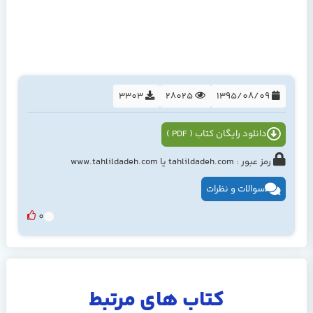
3303
28025
1395/08/09
دانلود رایگان کتاب ( PDF )
رمز عبور : tahlildadeh.com یا www.tahlildadeh.com
سوالات و نظرات
0
کتاب های مرتبط