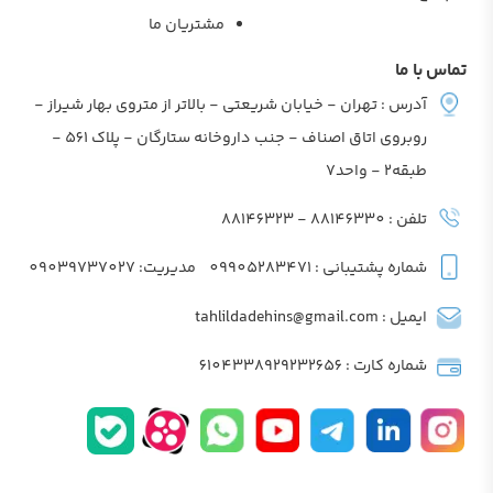
مشتریان ما
تماس با ما
آدرس : تهران - خیابان شریعتی - بالاتر از متروی بهار شیراز -
روبروی اتاق اصناف - جنب داروخانه ستارگان - پلاک 561 -
طبقه2 - واحد7
تلفن : 88146330 - 88146323
شماره پشتیبانی : 09905283471
مدیریت: 09039737027
ایمیل : tahlildadehins@gmail.com
شماره کارت : 6104338929232656