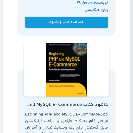
نویسنده: W. Jason
کتاب به عنوان کتابی مرجع در زمینه
آموزش php
نگاه کنید
زبان: انگلیسی
Gilmore
مشاهده کتاب و دانلود
دانلود کتاب Beginning PHP and MySQL E-Commerce
کتابBeginning PHP and MySQL E-Commerce
مراحل گام به گام طراحی و ساخت اپلیکیشن
قابل گسترش برای یک وبسایت تجاری را آموزش