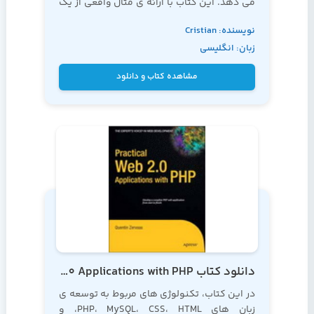
می دهد. این کتاب با ارائه ی مثال واقعی از یک
وبسایت فروش تی شرت، به شما می آموزد که
نویسنده: Cristian
چگونه می توانید یک کاتالوگ محصولات را ایجاد
زبان: انگلیسی
و کنترل نمایید
Darie و Emilian
Balanescu
مشاهده کتاب و دانلود
دانلود کتاب Practical Web 2.0 Applications with PHP
در این کتاب، تکنولوژی های مربوط به توسعه ی
زبان های PHP، MySQL، CSS، HTML، و