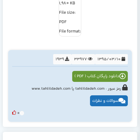
1,980 KB
File size:
PDF
File format:
1939
33977
1395/03/10
دانلود رایگان کتاب ( PDF )
رمز عبور : tahlildadeh.com یا www.tahlildadeh.com
سوالات و نظرات
0