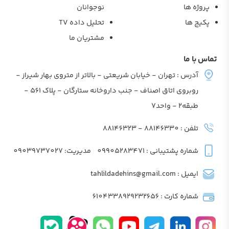
پروژه ها
نوجوانان
پکیج ها
تحلیل داده TV
مشتریان ما
تماس با ما
آدرس : تهران - خیابان شریعتی - بالاتر از متروی بهار شیراز -
روبروی اتاق اصناف - جنب داروخانه ستارگان - پلاک 561 -
طبقه2 - واحد7
تلفن : 88146330 - 88146323
شماره پشتیبانی : 09905283471
مدیریت: 09039737027
ایمیل : tahlildadehins@gmail.com
شماره کارت : 6104338929232656