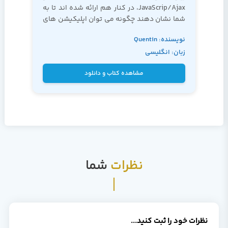
JavaScrip/Ajax، در کنار هم ارائه شده اند تا به
شما نشان دهند چگونه می توان اپلیکیشن های
بسیار چشم گیری را، از لحظه ی طراحی و برنامه
نویسنده: Quentin
نویسی گرفته تا اجرای نهایی کد، و بدون نیاز به
زبان: انگلیسی
اصول غیر ضروری دیگر که عمدتا شما را به سمت
Zervaas
عقب سوق می دهند، ایجاد نمود.
مشاهده کتاب و دانلود
نظرات
شما
نظرات خود را ثبت کنید...