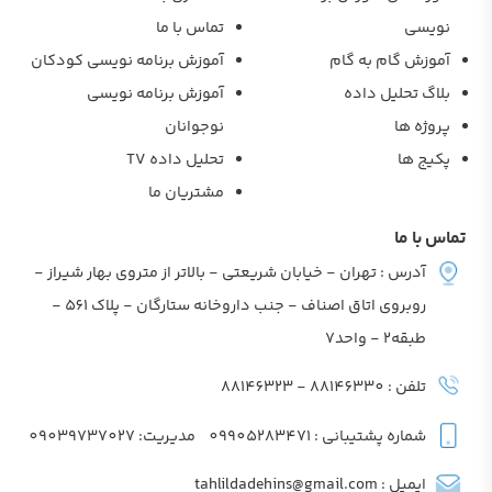
نویسی
تماس با ما
آموزش گام به گام
آموزش برنامه نویسی کودکان
بلاگ تحلیل داده
آموزش برنامه نویسی
پروژه ها
نوجوانان
پکیج ها
تحلیل داده TV
مشتریان ما
تماس با ما
آدرس : تهران - خیابان شریعتی - بالاتر از متروی بهار شیراز -
روبروی اتاق اصناف - جنب داروخانه ستارگان - پلاک 561 -
طبقه2 - واحد7
تلفن : 88146330 - 88146323
شماره پشتیبانی : 09905283471
مدیریت: 09039737027
ایمیل : tahlildadehins@gmail.com