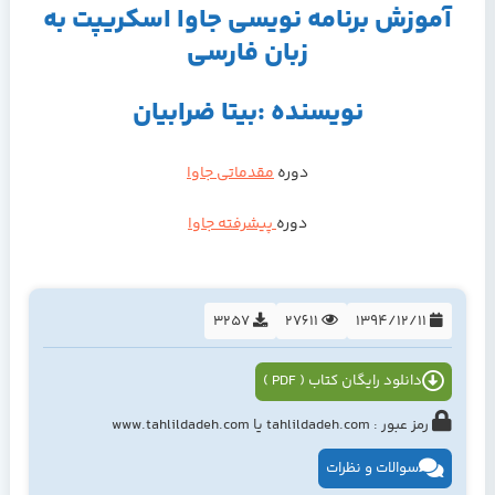
آموزش برنامه نویسی جاوا اسکریپت به
زبان فارسی
نویسنده :بیتا ضرابیان
دوره
مقدماتی جاوا
دوره
پیشرفته جاوا
3257
27611
1394/12/11
دانلود رایگان کتاب ( PDF )
رمز عبور : tahlildadeh.com یا www.tahlildadeh.com
سوالات و نظرات