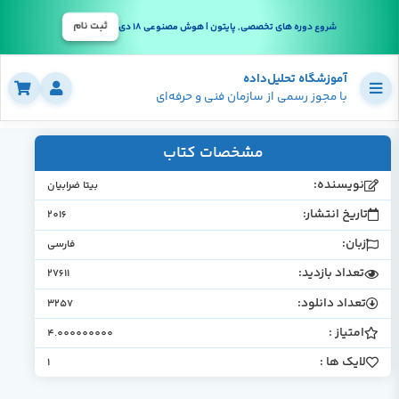
ثبت نام
شروع دوره های تخصصی, پایتون | هوش مصنوعی 18 دی
آموزشگاه تحلیل‌داده
با مجوز رسمی از سازمان فنی و حرفه‌ای
مشخصات کتاب
نویسنده:
بیتا ضرابیان
تاریخ انتشار:
2016
زبان:
فارسی
تعداد بازدید:
27611
تعداد دانلود:
3257
امتیاز :
4.000000000
لایک ها :
1