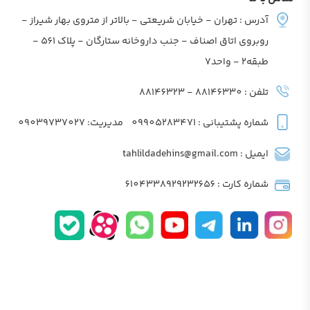
آدرس : تهران - خیابان شریعتی - بالاتر از متروی بهار شیراز -
روبروی اتاق اصناف - جنب داروخانه ستارگان - پلاک 561 -
طبقه2 - واحد7
تلفن : 88146330 - 88146323
شماره پشتیبانی : 09905283471
مدیریت: 09039737027
ایمیل : tahlildadehins@gmail.com
شماره کارت : 6104338929232656