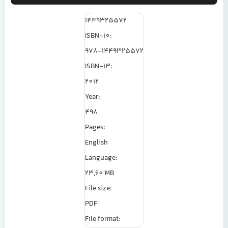
1449325572
ISBN-10:
978-1449325572
ISBN-13:
2012
Year:
498
Pages:
English
Language:
23,60 MB
File size:
PDF
File format: