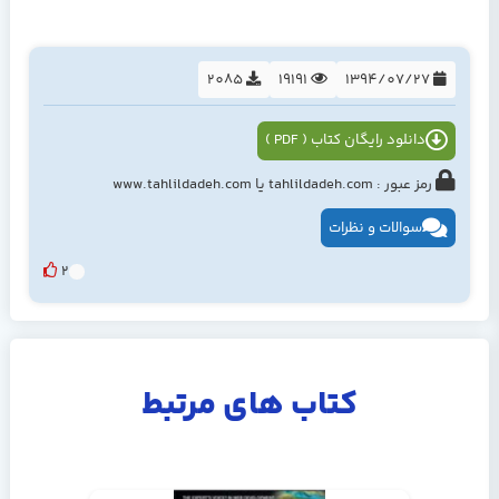
2085
19191
1394/07/27
دانلود رایگان کتاب ( PDF )
رمز عبور : tahlildadeh.com یا www.tahlildadeh.com
سوالات و نظرات
2
کتاب های مرتبط