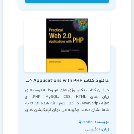
دانلود کتاب Practical Web 2.0 Applications with PHP
در این کتاب، تکنولوژی های مربوط به توسعه ی
زبان های PHP، MySQL، CSS، HTML، و
JavaScrip/Ajax، در کنار هم ارائه شده اند تا به
شما نشان دهند چگونه می توان اپلیکیشن های
بسیار چشم گیری را، از لحظه ی طراحی و برنامه
نویسنده: Quentin
نویسی گرفته تا اجرای نهایی کد، و بدون نیاز به
زبان: انگلیسی
اصول غیر ضروری دیگر که عمدتا شما را به سمت
Zervaas