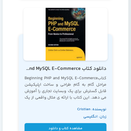
دانلود کتاب Beginning PHP and MySQL E-Commerce
کتابBeginning PHP and MySQL E-Commerce
مراحل گام به گام طراحی و ساخت اپلیکیشن
قابل گسترش برای یک وبسایت تجاری را آموزش
می دهد. این کتاب با ارائه ی مثال واقعی از یک
وبسایت فروش تی شرت، به شما می آموزد که
نویسنده: Cristian
چگونه می توانید یک کاتالوگ محصولات را ایجاد
زبان: انگلیسی
و کنترل نمایید
Darie و Emilian
Balanescu
مشاهده کتاب و دانلود