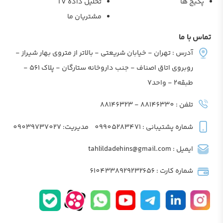
پکیج ها
تحلیل داده TV
مشتریان ما
تماس با ما
آدرس : تهران - خیابان شریعتی - بالاتر از متروی بهار شیراز -
روبروی اتاق اصناف - جنب داروخانه ستارگان - پلاک 561 -
طبقه2 - واحد7
تلفن : 88146330 - 88146323
شماره پشتیبانی : 09905283471
مدیریت: 09039737027
ایمیل : tahlildadehins@gmail.com
شماره کارت : 6104338929232656