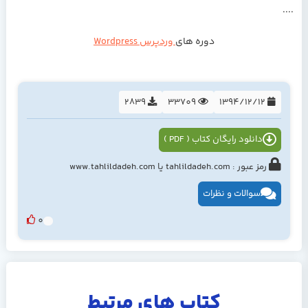
....
دوره های
وردپرس Wordpress
2839
33709
1394/12/12
دانلود رایگان کتاب ( PDF )
رمز عبور : tahlildadeh.com یا www.tahlildadeh.com
سوالات و نظرات
0
کتاب های مرتبط