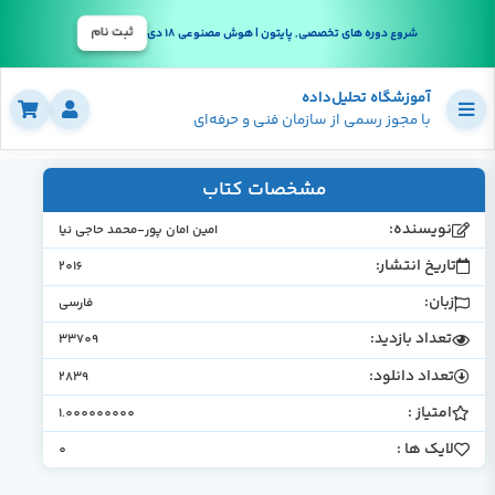
ثبت نام
شروع دوره های تخصصی, پایتون | هوش مصنوعی 18 دی
آموزشگاه تحلیل‌داده
با مجوز رسمی از سازمان فنی و حرفه‌ای
مشخصات کتاب
نویسنده:
امین امان پور-محمد حاجی نیا
تاریخ انتشار:
2016
زبان:
فارسی
تعداد بازدید:
33709
تعداد دانلود:
2839
امتیاز :
1.000000000
لایک ها :
0