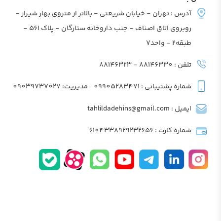
آدرس : تهران - خیابان شریعتی - بالاتر از متروی بهار شیراز -
روبروی اتاق اصناف - جنب داروخانه ستارگان - پلاک 561 -
طبقه2 - واحد7
تلفن : 88146330 - 88146323
شماره پشتیبانی : 09905283471
مدیریت: 09039737027
ایمیل : tahlildadehins@gmail.com
شماره کارت : 6104338929232656