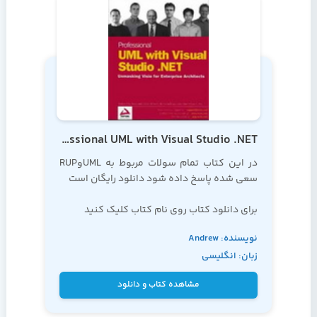
Professional UML with Visual Studio .NET
در این کتاب تمام سولات مربوط به UMLوRUP
سعی شده پاسخ داده شود دانلود رایگان است
برای دانلود کتاب روی نام کتاب کلیک کنید
نویسنده: Andrew
دوره
آموزش UML
زبان: انگلیسی
Filev
مشاهده کتاب و دانلود