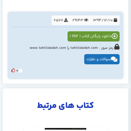
2578
29143
1394/12/10
دانلود رایگان کتاب ( PDF )
رمز عبور : tahlildadeh.com یا www.tahlildadeh.com
سوالات و نظرات
0
کتاب های مرتبط