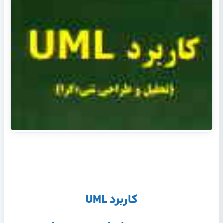
کاربرد UML