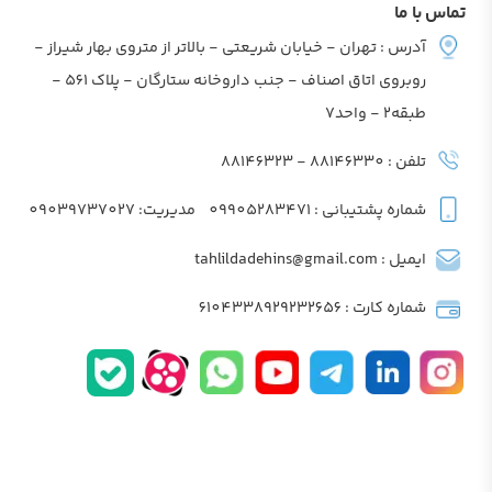
تماس با ما
آدرس : تهران - خیابان شریعتی - بالاتر از متروی بهار شیراز -
روبروی اتاق اصناف - جنب داروخانه ستارگان - پلاک 561 -
طبقه2 - واحد7
تلفن : 88146330 - 88146323
شماره پشتیبانی : 09905283471
مدیریت: 09039737027
ایمیل : tahlildadehins@gmail.com
شماره کارت : 6104338929232656