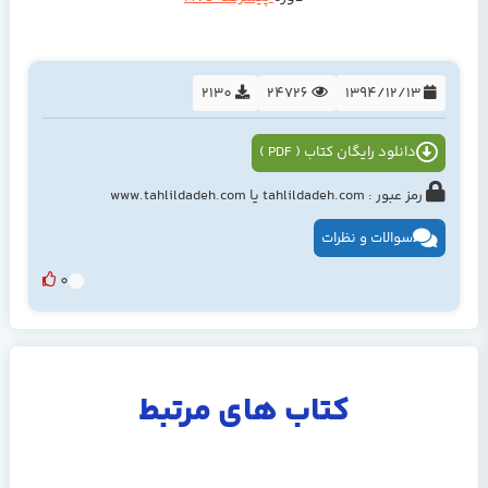
2130
24726
1394/12/13
دانلود رایگان کتاب ( PDF )
رمز عبور : tahlildadeh.com یا www.tahlildadeh.com
سوالات و نظرات
0
کتاب های مرتبط