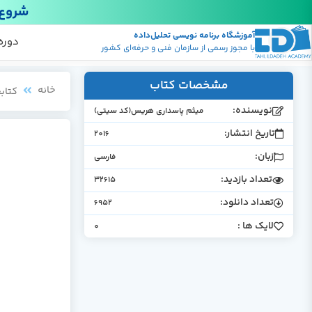
شروع 
آموزشگاه برنامه نویسی تحلیل‌داده
پکیج
منابع
دوره
با مجوز رسمی از سازمان فنی و حرفه‌ای کشور
مشخصات کتاب
خانه
کتابخ
نویسنده:
میثم پاسداری هریس(کد سیتی)
تاریخ انتشار:
2016
زبان:
فارسی
تعداد بازدید:
32615
تعداد دانلود:
6952
لایک ها :
0