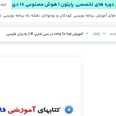
دوره های تخصصی, پایتون | هوش مصنوعی 18 دی
ثبت 
 ها
 رایگان
‌های آموزش برنامه نویسی
کودکان و نوجوانان
نقشه راه برنامه نویسی
ت
انه
LINQ
آموزش Linq To Sql در سی شارپ #C به زبان فارسی