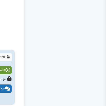
1394/12/13
دانلود
رمز عبور : tahlildadeh.com ی
سوال