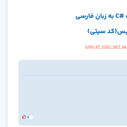
ریس(کد سیتی)
LIN
0