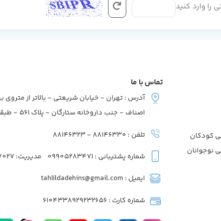
ی را وارد کنید
تماس با ما
آدرس : تهران - خیابان شریعتی - بالاتر از متروی به
اصناف - جنب داروخانه ستارگان - پلاک 561 - طبقه2 - واحد7
تلفن : 88146330 - 88146323
ی کودکان
ی نوجوانان
شماره پشتیبانی : 09905283471
مدیریت: 09039737027
ایمیل : tahlildadehins@gmail.com
شماره کارت : 6104338929232656