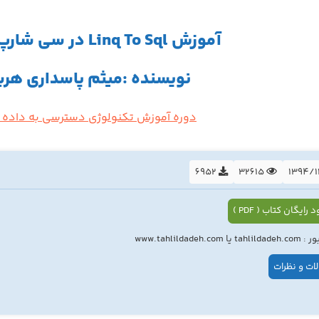
آموزش Linq To Sql در سی شارپ #C به زبان فارسی
نویسنده :میثم پاسداری ه
دوره آموزش تکنولوژی دسترسی به داده ها Q EF ADO-NET
6952
32615
 رایگان کتاب ( PDF )
ا www.tahlildadeh.com
ات و نظرات