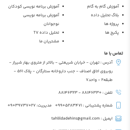
آموزش گام به گام
آموزش برنامه نویسی کودکان
بلاگ تحلیل داده
آموزش برنامه نویسی
پروژه ها
نوجوانان
پکیج ها
تحلیل داده TV
مشتریان ما
تماس با ما
آدرس : تهران - خیابان شریعتی - بالاتر از متروی بهار شیراز -
روبروی اتاق اصناف - جنب داروخانه ستارگان - پلاک 561 -
طبقه2 - واحد7
تلفن : 88146330 - 88146323
شماره پشتیبانی : 09905283471
مدیریت: 09039737027
ایمیل : tahlildadehins@gmail.com