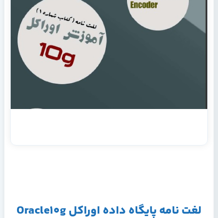
لغت نامه پایگاه داده اوراکل Oracle10g