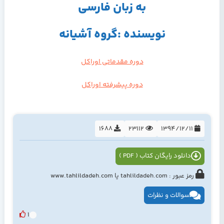
به زبان فارسی
نویسنده :گروه آشیانه
دوره مقدماتی اوراکل
دوره پیشرفته اوراکل
1688
23112
1394/12/11
دانلود رایگان کتاب ( PDF )
رمز عبور : tahlildadeh.com یا www.tahlildadeh.com
سوالات و نظرات
1