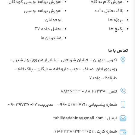
آموزش گام به گام
آموزش برنامه نویسی کودکان
بلاگ تحلیل داده
آموزش برنامه نویسی
پروژه ها
نوجوانان
پکیج ها
تحلیل داده TV
مشتریان ما
تماس با ما
آدرس : تهران - خیابان شریعتی - بالاتر از متروی بهار شیراز -
روبروی اتاق اصناف - جنب داروخانه ستارگان - پلاک 561 -
طبقه2 - واحد7
تلفن : 88146330 - 88146323
شماره پشتیبانی : 09905283471
مدیریت: 09039737027
ایمیل : tahlildadehins@gmail.com
شماره کارت : 6104338929232656