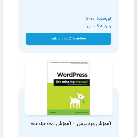
نویسنده: Brad
زبان: انگلیسی
Williams, David
Damstra, Hal Stern
مشاهده کتاب و دانلود
آموزش وردپرس - آموزش wordpress