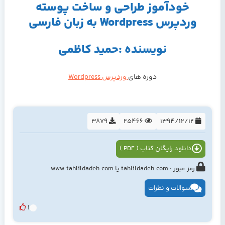
خودآموز طراحی و ساخت پوسته
وردپرس Wordpress به زبان فارسی
نویسنده :حمید کاظمی
دوره های
وردپرس Wordpress
3879
25466
1394/12/12
دانلود رایگان کتاب ( PDF )
رمز عبور : tahlildadeh.com یا www.tahlildadeh.com
سوالات و نظرات
1