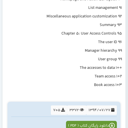
List management 91
Miscellaneous application customization 92
Summary 93
Chapter 5: User Access Controls 95
The user ID 96
Manager hierarchy 99
User group 99
The accesses to data 100
Team access 102
Book access 103
705
3372
1394/07/27
دانلود رایگان کتاب ( PDF )