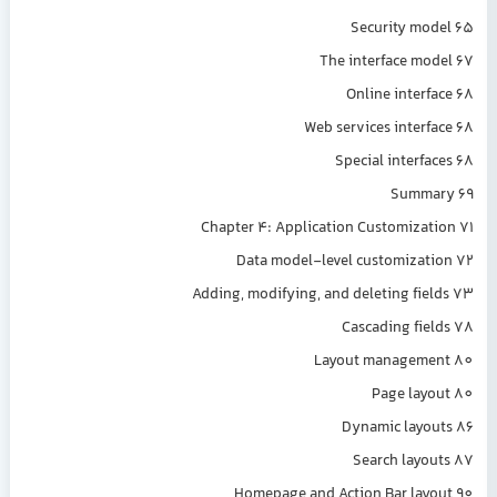
Security model 65
The interface model 67
Online interface 68
Web services interface 68
Special interfaces 68
Summary 69
Chapter 4: Application Customization 71
Data model-level customization 72
Adding, modifying, and deleting fields 73
Cascading fields 78
Layout management 80
Page layout 80
Dynamic layouts 86
Search layouts 87
Homepage and Action Bar layout 90