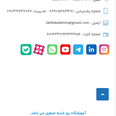
تلفن : 88146330 - 88146323
شماره پشتیبانی : 09905283471
مدیریت: 09039737027
ایمیل : tahlildadehins@gmail.com
شماره کارت : 6104338929232656
آموزشگاه روز شنبه تعطیل می باشد.