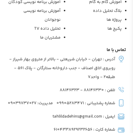
آموزش گام به گام
آموزش برنامه نویسی کودکان
بلاگ تحلیل داده
آموزش برنامه نویسی
پروژه ها
نوجوانان
پکیج ها
تحلیل داده TV
مشتریان ما
تماس با ما
آدرس : تهران - خیابان شریعتی - بالاتر از متروی بهار شیراز -
روبروی اتاق اصناف - جنب داروخانه ستارگان - پلاک 561 -
طبقه2 - واحد7
تلفن : 88146330 - 88146323
شماره پشتیبانی : 09905283471
مدیریت: 09039737027
ایمیل : tahlildadehins@gmail.com
شماره کارت : 6104338929232656