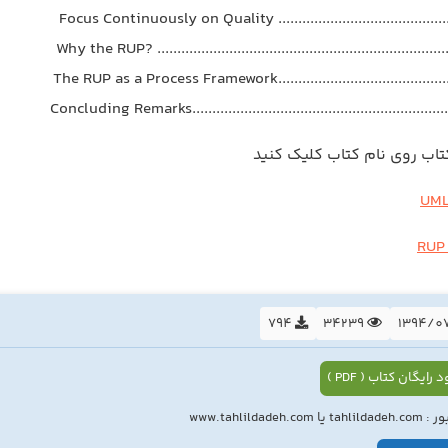
کتاب روی نام کتاب کلیک کنید
794
34239
 رایگان کتاب ( PDF )
ا www.tahlildadeh.com