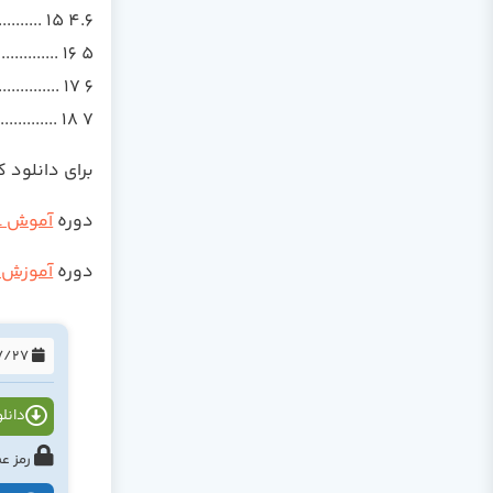
4.6 Focus Continuously on Quality .................................................... 15
5 Why the RUP? ...................................................................................... 16
6 The RUP as a Process Framework........................................................ 17
7 Concluding Remarks............................................................................. 18
برای دانلود 
دوره
آموش UML
دوره
آموزش RUP
1394/07/27
دانلود
رمز عبور : tahlildadeh.com ی