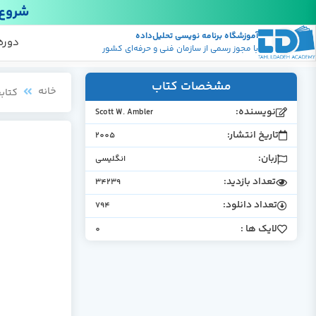
شروع 
آموزشگاه برنامه نویسی تحلیل‌داده
پکیج
منابع
دوره
با مجوز رسمی از سازمان فنی و حرفه‌ای کشور
مشخصات کتاب
خانه
کتابخ
نویسنده:
Scott W. Ambler
تاریخ انتشار:
2005
زبان:
انگلیسی
تعداد بازدید:
34239
تعداد دانلود:
794
لایک ها :
0