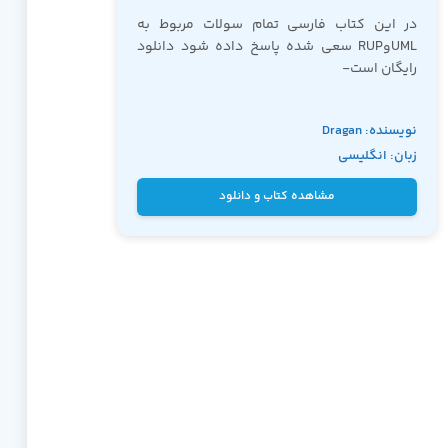
در این کتاب فارسی تمام سولات مربوط به
UMLوRUP سعی شده پاسخ داده شود دانلود
رایگان است-
برای دانلود کتاب روی نام کتاب کلیک کنید
نویسنده: Dragan
زبان: انگلیسی
Milicev
دوره
آموزش UML
مشاهده کتاب و دانلود