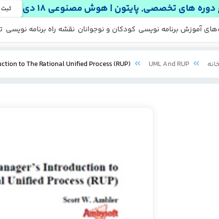
دوره های تخصصی, پایتون | هوش مصنوعی 18 دی
ثبت 
 ها
 رایگان
‌های آموزش برنامه نویسی
کودکان و نوجوانان
نقشه راه برنامه نویسی
ت
انه
UML And RUP
ction to The Rational Unified Process (RUP)