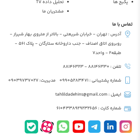
پکیج ها
تحلیل داده TV
مشتریان ما
تماس با ما
آدرس : تهران - خیابان شریعتی - بالاتر از متروی بهار شیراز -
روبروی اتاق اصناف - جنب داروخانه ستارگان - پلاک 561 -
طبقه2 - واحد7
تلفن : 88146330 - 88146323
شماره پشتیبانی : 09905283471
مدیریت: 09039737027
ایمیل : tahlildadehins@gmail.com
شماره کارت : 6104338929232656