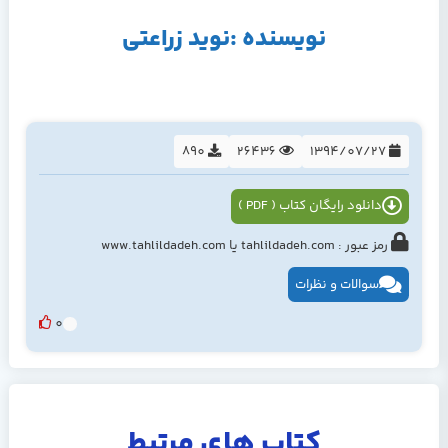
نویسنده :نوید زراعتی
890
26436
1394/07/27
دانلود رایگان کتاب ( PDF )
رمز عبور : tahlildadeh.com یا www.tahlildadeh.com
سوالات و نظرات
0
کتاب های مرتبط