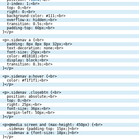
z-index: 1;<br>
top: 0;<br>
right: 0;<br>
background-color: #111;<br>
overflow-x: hidden;<br>
transition: 0.5s;<br>
padding-top: 60px;<br>
}</p>
<p>.sidenav a {<br>
padding: 8px 8px 8px 32px;<br>
text-decoration: none;<br>
font-size: 25px;<br>
color: #818181;<br>
display: block;<br>
transition: 0.3s;<br>
}</p>
<p>.sidenav a:hover {<br>
color: #f1f1f1;<br>
}</p>
<p>.sidenav .closebtn {<br>
position: absolute;<br>
top: 0;<br>
right: 25px;<br>
font-size: 36px;<br>
margin-left: 50px;<br>
}</p>
<p>@media screen and (max-height: 450px) {<br>
.sidenav {padding-top: 15px;}<br>
.sidenav a {font-size: 18px;}<br>
}</p>