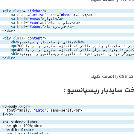
<
div
class
=
"sidebar"
>
>
a
>خانه</
"#home"
=
href
"active"
=
class
a
<
>
a
>اخبار</
"#news"
=
href
a
<
>
a
>تماس با ما</
"#contact"
=
href
a
<
>
a
>درباره ما</
"#about"
=
href
a
<
</
div
>
<
div
class
=
"content"
>
>
h2
>مثالی از سایدبار ریسپانسیو</
h2
<
<
p
<
p
<
h3
</
div
>
C را اضافه کنید.
ت سایدبار ریسپانسیو :
<p>body {<br>
font-family: 
"Lato"
, sans-serif;<br>
}</p>
<p>.sidenav {<br>
height: 100%;<br>
width: 0;<br>
position: 
fixed
;<br>