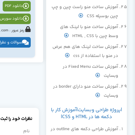
دانلود PDF
آموزش ساخت منو راست چین و چپ
چین بوسیله CSS
دانلود سورس 
آموزش ساخت منو با لینک های
رمز عبور : tahlildadeh.com یا www.tahlildadeh.com
وسط چین با HTML , CSS
سوالات و نظرا
آموزش ساخت لینک های هم عرض
در منو با استفاده از css
آموزش ساخت Fixed Menu در
وبسایت
آموزش ساخت منو دارای border در
وبسایت
|پروژه طراحی وبسایت|آموزش کار با
دکمه ها در HTML و CSS|
نظرات خود را ثبت 
آموزش طراحي دکمه های outline در
نام