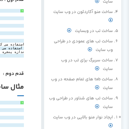
سایت
ساخت منو آکاردئون در وب سایت
?
ساخت تب در وبسایت
ساخت تب های عمودی در طراحی
وب سایت
>
h3
>اندازه پنجره مرورگر خود را تغییر دهید تا تاثیرات ریسپانسیو را ببینید.</
ساخت سربرگ برای تب در وب
سایت
قدم دوم :
کد SS
ساخت tab های تمام صفحه در وب
مثال ساخ
سایت
ساخت تب های شناور در طراحی وب
?
سایت
ایجاد نوار منو بالایی در وب سایت