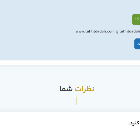
کد
ت
نظرات
شما
کنید...