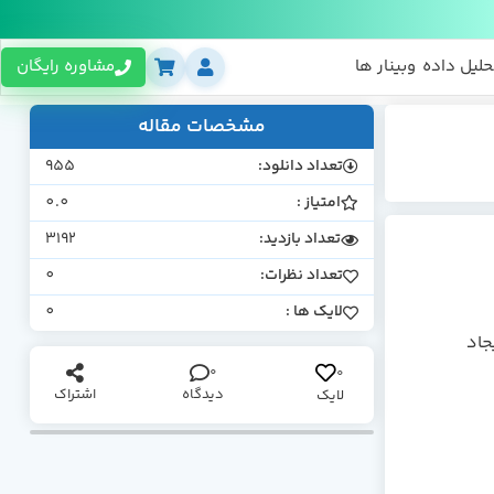
حلیل داده
وبینار ها
مشاوره رایگان
مشخصات مقاله
تعداد دانلود:
955
امتیاز :
0.0
تعداد بازدید:
3192
تعداد نظرات:
0
لایک ها :
0
ور با استفاده از کد CSS، منوی side navigation ایجاد
0
0
دیدگاه
اشتراک
لایک