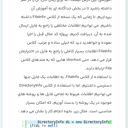
آموزشی این درس نیست، اما برای زمان حال، آن را در نظر
داشته باشید تا در بخش جداگانه ای به آموزش آن
بپردازیم. تا زمانی که یک نسخه از کلاس FileInfo داشته
باشیم، می توانیم اطلاعات مختلفی را راجع به فایل ارسال
شده به آن، دریافت کنیم. پروژه کد مثال قبل را اجرا
نموده و خواهدید دید که خیلی ساده و مرتب، کلاس
FileInfo اطلاعات بسیار کاملی را راجع به فایل در اختیارمان
قرار می دهد، حتی shortcut هایی که به متدهای کلاس
File ارتباط دارند.
با استفاده از کلاس FileInfo، به اطلاعات یک فایل تنها
دسترسی داشتیم. اما با استفاده از کلاس DirectoryInfo
می توانیم اطلاعات مربوط به تمامی فایل ها و پوشه های
موجود در یک پوشه را بدست آوریم، که امکان بسیار
مناسبی است. مثال زیر، نحوه انجام کار را نشان می دهد :
1
DirectoryInfo di = 
new
DirectoryInfo(Path.Get
?
2
if
(di != 
null
)