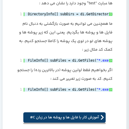
ها عبارت “test” وجود دارد را نشان می دهد :
1
DirectoryInfo[] subDirs = di.GetDirectories(
"*test
?
ما همچنین می توانیم به صورت بازگشتی به دنبال نام
فایل ها و پوشه ها بگردیم. یعنی این که زیر پوشه ها و
پوشه های تو در توی یک پوشه را کاملا جستجو کنیم، به
کمک کد مثال زیر :
1
FileInfo[] subFiles = di.GetFiles(
"*.exe"
, SearchO
?
اگر بخواهیم فقط اولین پوشه (در بالاترین رده) را جستجو
کنیم، کد به صورت زیر تغییر می کند :
1
FileInfo[] subFiles = di.GetFiles(
"*.exe"
, SearchO
?
آموزش کار با فایل ها و پوشه ها در زبان C#