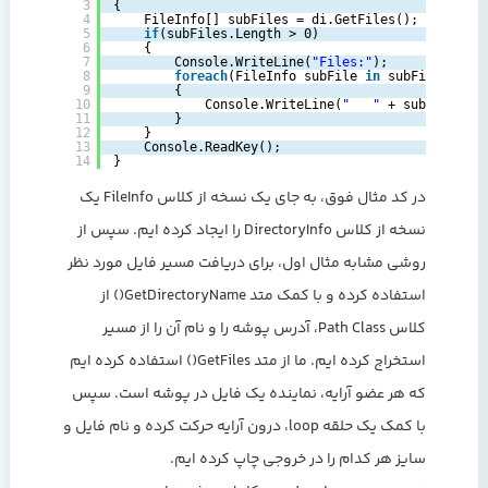
3
{
4
FileInfo[] subFiles = di.GetFiles();
5
if
(subFiles.Length > 0)
6
{
7
Console.WriteLine(
"Files:"
);
8
foreach
(FileInfo subFile 
in
subFiles)
9
{
10
Console.WriteLine(
"   "
+ subFile.Nam
11
}
12
}
13
Console.ReadKey();
14
}          
در کد مثال فوق، به جای یک نسخه از کلاس FileInfo یک
نسخه از کلاس DirectoryInfo را ایجاد کرده ایم. سپس از
روشی مشابه مثال اول، برای دریافت مسیر فایل مورد نظر
استفاده کرده و با کمک متد GetDirectoryName() از
کلاس Path Class، آدرس پوشه را و نام آن را از مسیر
استخراج کرده ایم. ما از متد GetFiles() استفاده کرده ایم
که هر عضو آرایه، نماینده یک فایل در پوشه است. سپس
با کمک یک حلقه loop، درون آرایه حرکت کرده و نام فایل و
سایز هر کدام را در خروجی چاپ کرده ایم.