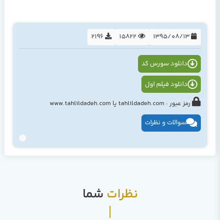
2196
15822
1395/08/13
دانلود سورس کد
دانلود فیلم اول
رمز عبور : tahlildadeh.com یا www.tahlildadeh.com
سوالات و نظرات
نظرات
شما