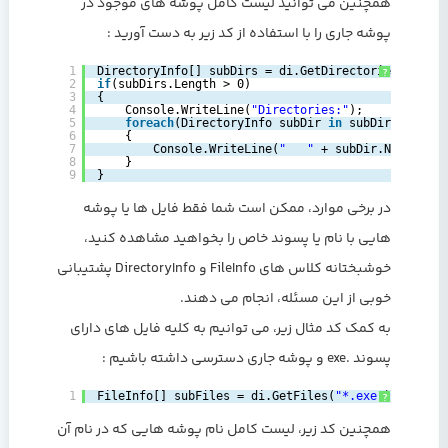
همچنین می توانید لیست کامل پوشه های موجود در
پوشه جاری را با استفاده از کد زیر به دست آورید :
1
DirectoryInfo[] subDirs = di.GetDirectories();
?
2
if
(subDirs.Length > 0)
3
{
4
Console.WriteLine(
"Directories:"
);
5
foreach
(DirectoryInfo subDir 
in
subDirs)
6
{
7
Console.WriteLine(
"   "
+ subDir.Name);
8
}
9
}
در برخی موارد، ممکن است شما فقط فایل ها یا پوشه
هایی با نام یا پسوند خاص را بخواهید مشاهده کنید،
خوشبختانه کلاس های FileInfo و DirectoryInfo پشتیبانی
خوبی از این مسئله، انجام می دهند.
به کمک کد مثال زیر، می توانیم به کلیه فایل های دارای
پسوند .exe و پوشه جاری دسترسی داشته باشیم :
1
FileInfo[] subFiles = di.GetFiles(
"*.exe"
);
?
همچنین کد زیر، لیست کامل نام پوشه هایی که در نام آن