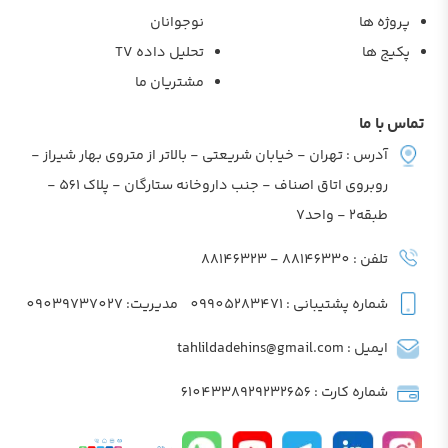
پروژه ها
نوجوانان
پکیج ها
تحلیل داده TV
مشتریان ما
تماس با ما
آدرس : تهران - خیابان شریعتی - بالاتر از متروی بهار شیراز -
روبروی اتاق اصناف - جنب داروخانه ستارگان - پلاک 561 -
طبقه2 - واحد7
تلفن : 88146330 - 88146323
شماره پشتیبانی : 09905283471
مدیریت: 09039737027
ایمیل : tahlildadehins@gmail.com
شماره کارت : 6104338929232656