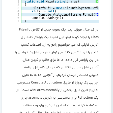
1
static
void
Main(
string
[] args)
?
2
{
3
FileInfo fi = 
new
FileInfo(System.Reflection.A
4
if
(fi != 
null
)
5
Console.WriteLine(String.Format(
"Informati
6
Console.ReadKey();
7
}
در کد مثال فوق، ابتدا یک نمونه جدید از کلاس FileInfo
Class را ایجاد کرده ایم. این نمونه یک پارامتر که حاوی
آدرس فایلی که می خواهیم راجع به آن، اطلاعات کسب
کنیم را دریافت می کند. می توان نام هر فایل دلخواهی را
در این پارامتر قرار داده اما ما برای جالب تر کردن مثال،
آدرس فایل اجرایی EXE ای که در حال کامپایل برنامه
کنونی ماست را ارسال کردیم. از آنجایی که ما به فایل
اجرایی یک پروژه از طریق Console Application دسترسی
نداریم (این فایل بخشی از WinForms assembly است)، از
یک Reflection برای دسترسی به آدرس assembly جاری
استفاده کرده ایم. انجام این کار در چهارچوب مطالب