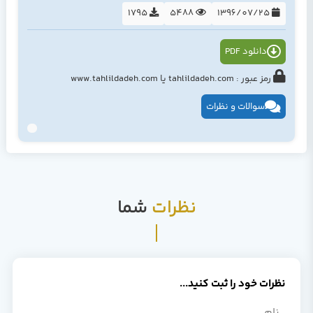
1795
5488
1396/07/25
دانلود PDF
رمز عبور : tahlildadeh.com یا www.tahlildadeh.com
سوالات و نظرات
نظرات
شما
نظرات خود را ثبت کنید...
نام