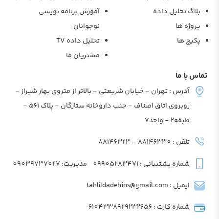
بلاگ تحلیل داده
آموزش برنامه نویسی
پروژه ها
نوجوانان
پکیج ها
تحلیل داده TV
مشتریان ما
تماس با ما
آدرس : تهران - خیابان شریعتی - بالاتر از متروی بهار شیراز -
روبروی اتاق اصناف - جنب داروخانه ستارگان - پلاک 561 -
طبقه2 - واحد7
تلفن : 88146330 - 88146323
شماره پشتیبانی : 09905283471
مدیریت: 09039737027
ایمیل : tahlildadehins@gmail.com
شماره کارت : 6104338929232656