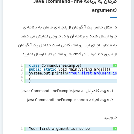
فرمان به برنامه Java (command-line
argument)
در مثال حاضر، یک آرگومان از پنجره ی فرمان به برنامه ی
جاوا ارسال شده و برنامه آن را در خروجی نمایش می دهد.
به منظور اجرای این برنامه، کافی است حداقل یک آرگومان
از طریق خط فرمان در cmd به برنامه ی جاوا ارسال نمایید.
1
class
CommandLineExample{  
?
2
public
static
void main(String args[]){  
3
System.out.println(
"Your first argument is: "
+args
4
}  
5
}  
جهت کامپایل: > javac CommandLineExample.java
جهت اجرا: > java CommandLineExample sonoo
خروجی:
1
Your first argument is: sonoo
?