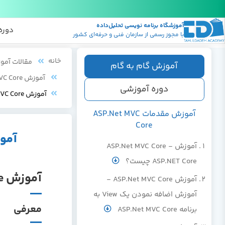
آموزشگاه برنامه نویسی تحلیل‌داده
پکیج
منابع
دوره
با مجوز رسمی از سازمان فنی و حرفه‌ای کشور
خانه
مقالات آمو
آموزش گام به گام
آموزش MVC Core-آموزش پاسخ دهی حافظه(Cache) در MVC Core
دوره آموزشی
آموزش MVC Core-اجرای MVC Core از طریق مونو
آموزش مقدمات ASP.Net MVC
Core
آموزش MVC Core-اجرای
آموزش ASP.Net MVC Core -
ASP.NET Core چیست؟
آموزش MVC Core-اجرای MVC Core از طریق مونو
آموزش ASP.Net MVC Core -
آموزش اضافه نمودن یک View به
معرفی
برنامه ASP.Net MVC Core