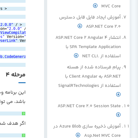
MVC Core
rs >  
آموزش ایجاد فایل قابل دسترس
"2.0.0"
/ >  
ASP.NET Core 2.0
ion=
"2.0.0"
/ >  
.ViewCompilation"
Version=
"2.0.0"
PrivateAssets=
"All"
/ >  
انتشار ASP.NET Core 2 Angular 4
es"
Version=
"2.0.0"
/ >  
wserLink"
Version=
"2.0.0"
/ >  
SPA Template Application با
استفاده از .NET CLI
eb.CodeGeneration.Tools"
Version=
"2.0.0"
/ >  
پیام فرستاده شده از هسته
مرحله 4
ASP.NET به Client Angular با
استفاده از SignalRTechnologies
باشد، می توان
ASP.NET Core 2.0 Session State
?
اگر هدف شما 
آموزش ذخیره سازی Azure Blob در
Asp.Net MVC Core
?