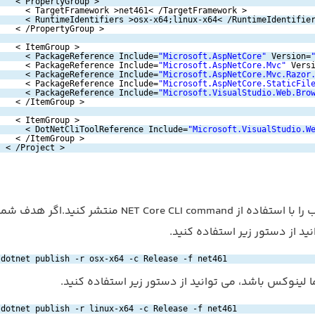
< PropertyGroup >  
< TargetFramework >net461< /TargetFramework >  
< RuntimeIdentifiers >osx-x64;linux-x64< /RuntimeIdentifie
< /PropertyGroup >  
< ItemGroup >  
< PackageReference Include=
"Microsoft.AspNetCore"
Version=
< PackageReference Include=
"Microsoft.AspNetCore.Mvc"
Vers
< PackageReference Include=
"Microsoft.AspNetCore.Mvc.Razor
< PackageReference Include=
"Microsoft.AspNetCore.StaticFil
< PackageReference Include=
"Microsoft.VisualStudio.Web.Bro
< /ItemGroup >  
< ItemGroup >  
< DotNetCliToolReference Include=
"Microsoft.VisualStudio.W
< /ItemGroup >  
< /Project >  
ید از دستور زیر استفاده کنید.
dotnet publish -r osx-x64 -c Release -f net461
لینوکس باشد، می توانید از دستور زیر استفاده کنید.
dotnet publish -r linux-x64 -c Release -f net461