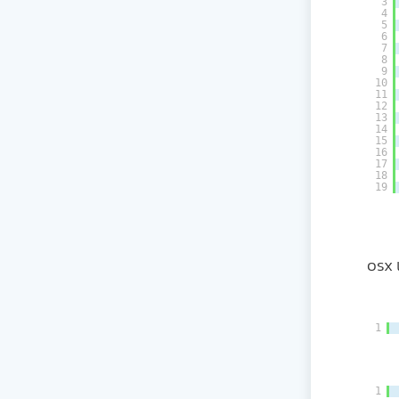
3
4
5
6
7
8
9
10
11
12
13
14
15
16
17
18
19
این برنامه وب را با استفاده از NET Core CLI command منتشر کنید.اگر هدف شما OSX
1
1