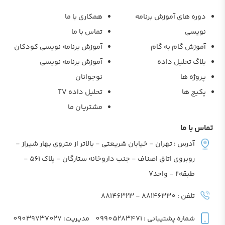
دوره های آموزش برنامه
همکاری با ما
نویسی
تماس با ما
آموزش گام به گام
آموزش برنامه نویسی کودکان
بلاگ تحلیل داده
آموزش برنامه نویسی
پروژه ها
نوجوانان
پکیج ها
تحلیل داده TV
مشتریان ما
تماس با ما
آدرس : تهران - خیابان شریعتی - بالاتر از متروی بهار شیراز -
روبروی اتاق اصناف - جنب داروخانه ستارگان - پلاک 561 -
طبقه2 - واحد7
تلفن : 88146330 - 88146323
شماره پشتیبانی : 09905283471
مدیریت: 09039737027