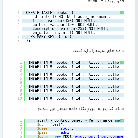
جدولی به نام . book
1
CREATE TABLE `books` (
?
2
`id` int(11) NOT NULL auto_increment,
3
`title` varchar(150) NOT NULL,
4
`author` varchar(150) NOT NULL,
5
`description` varchar(255) NOT NULL,
6
`on_sale` tinyint(1) NOT NULL,      
7
PRIMARY KEY  (`id`)
8
);         
داده های نمونه را وارد کنید.
1
INSERT INTO `books` (`id`, `title`, `author`, `des
?
2
INSERT INTO `books` (`id`, `title`, `author`, `des
3
4
INSERT INTO `books` (`id`, `title`, `author`, `des
5
INSERT INTO `books` (`id`, `title`, `author`, `des
6
7
INSERT INTO `books` (`id`, `title`, `author`, `des
8
INSERT INTO `books` (`id`, `title`, `author`, `des
9
10
INSERT INTO `books` (`id`, `title`, `author`, `des
حالا با کد زیر به این پایگاه داده متصل می شویم.
1
start > control panel > Performance 
and
Mainten
?
2
$db
= 
"test"
;‎
3
$user
= 
"root"
;‎
4
$pass
= 
"admin"
;‎
5
‎   ‎ ‎
$conn
= 
new
PDO(
"mysql:host=$host;dbname=$db"
,