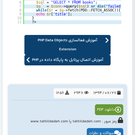
6
$sql
= 
"SELECT * FROM books"
;‎
7
$q
= 
$conn
->query(
$sql
) 
or
die
(
"failed!"
);‎
8
‎   ‎ 
while
(
$r
= 
$q
->fetch(PDO::FETCH_ASSOC)){‎
9
echo
$r
[
'title'
];‎
10
‎ ‎ ‎}‎
11
‎ ‎ ‎?>‎
آموزش فعالسازی PHP Data Objects
Extension
آموزش اتصال پرتابل به پایگاه داده در PHP
1256
2947
1394/07/27
دانلود PDF
رمز عبور : tahlildadeh.com یا www.tahlildadeh.com
سوالات و نظرات