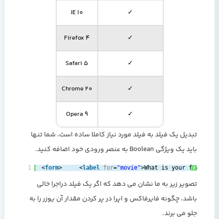
IE 10
✓
Firefox 4
✓
Safari 5
✓
Chrome 20
✓
Opera 9
✓
تبدیل یک فیلد به فیلد مورد نیاز کاملا ساده است، شما تنها
باید یک ویژگی Boolean به عنصر ورودی خود اضافه کنید.
1
‎<
form
>     ‎<
label
for
=
"movie"
>What is your favorite
?
تصویر زیر به ما نشان می دهد که اگر یک فیلد دراجرا خالی
باشد، چگونه فایرفاکس و اپرا در پر کردن مقدار آن یوزر را به
جلو می برند.