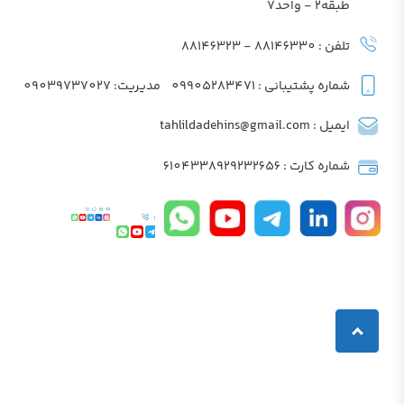
طبقه2 - واحد7
تلفن : 88146330 - 88146323
شماره پشتیبانی : 09905283471
مدیریت: 09039737027
ایمیل : tahlildadehins@gmail.com
شماره کارت : 6104338929232656