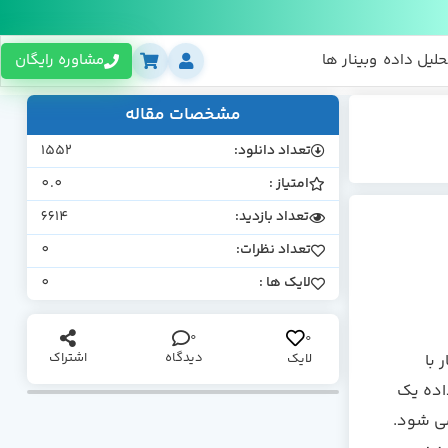
حلیل داده
وبینار ها
مشاوره رایگان
مشخصات مقاله
تعداد دانلود:
1552
امتیاز :
0.0
تعداد بازدید:
6614
تعداد نظرات:
0
لایک ها :
0
0
0
دیدگاه
اشتراک
ی شود. این ORM برای کار با
لایک
گاه داده یک
می شود.