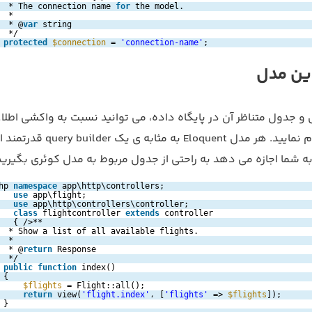
* The connection name 
for
the model.
*
* @
var
string
*/
protected
$connection
= 
'connection-name'
;
دین مدل
 و جدول متناظر آن در پایگاه داده، می توانید نسبت به واکشی اطلاع
پایگاه داده اقدام نمایید. هر مدل Eloquent به مثابه ی یک r
 شما اجازه می دهد به راحتی از جدول مربوط به مدل کوئری بگیرید.
hp 
namespace
app\http\controllers;
use
app\flight;
use
app\http\controllers\controller;
class
flightcontroller 
extends
controller
{ />**
* Show a list of all available flights.
*
* @
return
Response
*/
public
function
index()
{
$flights
= Flight::all();
return
view(
'flight.index'
، [
'flights'
=> 
$flights
]);
}