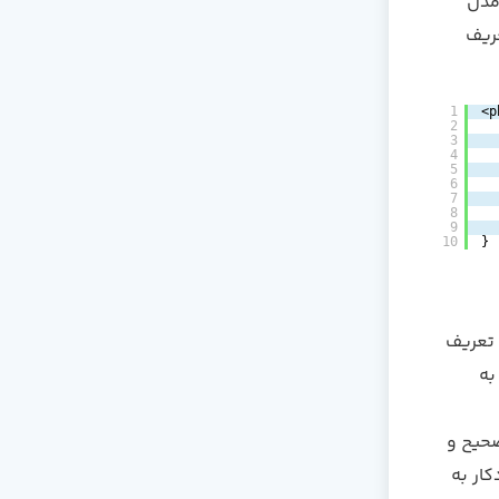
انید با تعریف متغیر (property) table در مدل
دول تعریف
1
<p
2
3
4
5
6
7
8
9
10
}
ارد. می توانید با تعریف
و به
د صحیح و
خودکار به