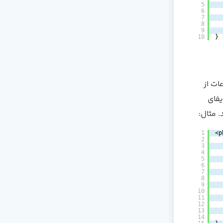
5
6
7
8
9
10
}
ات از
query builde قدرتمند ایفای
 مثال:
1
<p
2
3
4
5
6
7
8
9
10
11
12
13
14