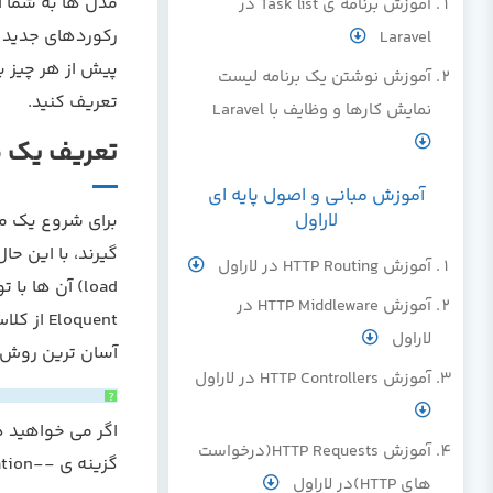
مدل ها به شما ا
آموزش برنامه ی Task list در
رکوردهای جدید د
Laravel
آموزش نوشتن یک برنامه لیست
تعریف کنید.
نمایش کارها و وظایف با Laravel
تعریف یک 
آموزش مبانی و اصول پایه ای
لاراول
آموزش HTTP Routing در لاراول
آموزش HTTP Middleware در
Eloquent از کلاسIlluminate\Database\Eloquent\Model ارث بری می کنند.
لاراول
آسان ترین روش برای 
آموزش HTTP Controllers در لاراول
?
آموزش HTTP Requests(درخواست
گزینه ی --migration یا -m را به انتهای دستور آرتیزان اضافه نمایید:
های HTTP)در لاراول