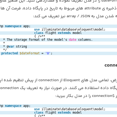
(property) $dateFormat را در مدل تعریف نموده و مقداردهی کنید. این متغیر علا
تعیین چگونگی ذخیره ی attribute های مربوط به تاریخ در پایگاه داده، فرمت آن ه
array / JS نیز تعریف می کند:
hp 
namespace
app;
use
illuminate\database\eloquent\model;
class
flight 
extends
model
{ />**
* The storage format of the model's 
date
columns.
*
* @
var
string
*/
protected
$dateFormat
= 
'U'
;
در حالت پیش فرض، تمامی مدل های Eloquent از connection از پ
ببرید:
hp 
namespace
app;
use
illuminate\database\eloquent\model;
class
flight 
extends
model
{ />**