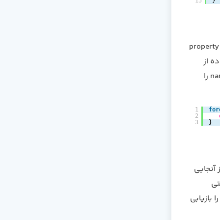
15
}
در صورت داشتن یک نمونه از مدل Eloquent، می توانید با استفاده از (دسترسی به) property
ه از
حلقه ی foreach داخل هر نمونه ی Flight (خروجی کوئری) چرخیده و مقدار ستون name را
1
for
2
3
}
 از آنجایی
راحتی
اده از متد get تمامی نتایج را بازیابی