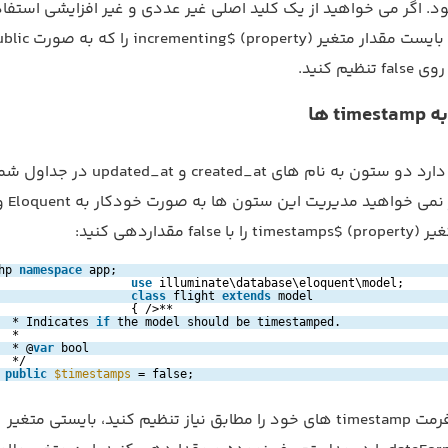
شود. اگر می خواهید از یک کلید اصلی غیر عددی و غیر افزایشی استفاد
یم کنید.
t ها
Eloquent انتظار دارد دو ستون به نام های created_at و 
داشته باشد. اگر
f مقداردهی کنید:
hp 
namespace
app;
use
illuminate\database\eloquent\model;
class
flight 
extends
model
{ />**
* Indicates 
if
the model should be timestamped.
*
* @
var
bool
*/
public
$timestamps
= false;
اگر می خواهید فرمت timestamp های خود را مطابق نیاز تنظیم کنید، بایستی متغیر