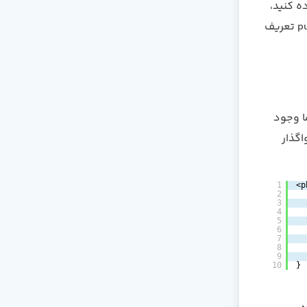
ه کنید،
در آن صورت می بایست مقدار متغیر (property) $incrementing را که به صورت public تعریف
updated_at در جداول شما وجود
 نمی خواهید مدیریت این ستون ها به صورت خودکار به Eloquent واگذار
1
<p
2
3
4
5
6
7
8
9
10
}