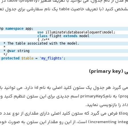
متفاوت بودن نام مدل از نام جدول، می تو
مورد نظر، آن را مشخص کنید (با تعریف خاصیت table یک نام سفارشی برای ج
hp 
namespace
app;
use
illuminate\database\eloquent\model;
class
flight 
extends
model
{ />**
* The table associated with the model.
*
* @
var
string
*/
protected
$table
= 
'my_flights'
;
pri)
Eloquent فرض می گیرد هر جدول یک ستون کلید اصلی به نام id د
یک متغیر (property) به نام$primaryKey اسم جدیدی برای این ستون تنظیم کنید 
اد را بازنویسی نمایید.
علاوه بر آن Eloquent فرض می گیرد که ستون کلید اصلی دارای مقداری از نوع عد
افزایش پذیر (incrementing integer) است، از این رو مقدار این ستون به صورت 