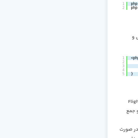
1
php
2
php
کشی و
1
<ph
2
3
4
5
}
د به Eloquent اعلان نکردیم که باید از کدام جدول برای مدل Flight
گر یک اسم به طور صریح برای جدول مشخص نکنید، فرم snake case و جمع
fl ذخیره کرده است. در صورت