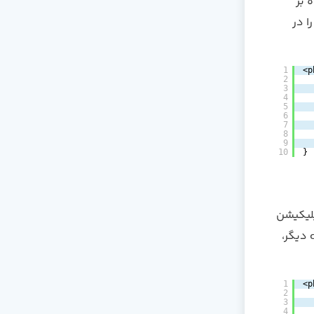
وه بر
ا را در
1
<p
2
3
4
5
6
7
8
9
10
}
یش تنظیم شده اپلیکیشن
برای اتصال به پایگاه داده استفاده می کنند. در صورت نیاز به تعریف یک connection دیگر،
1
<p
2
3
4