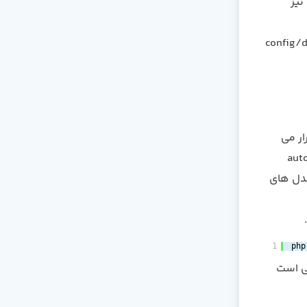
نیز
اه داده در فایل config/database.php
El ایجاد کنید. مدل ها به طور معمول در پوشه ی app قرار می
انید آن ها را در هر مکانی که امکان بارگذاری خودکار (auto-
ید. تمامی مدل های
1
php
 صورت کافی است