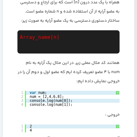
همراه با یک عدد درون [n] است که برای ارجاع و دسترسی
به عضو آرایه از آن استفاده شده و n شماره عضو است.
ساختار دستوری دسترسی به یک عضو آرایه به صورت زیر:
Array_name[n]

همانند کد مثال عملی زیر. در این مثال یک آرایه به نام
num با 4 عضو تعریف کرده ایم که عضو اول و دوم آن را در
خروجی نمایش داده ایم:
1
var
num;  
?
2
num = [2,4,6,8];  
3
console.log(num[0]);  
4
console.log(num[1]);  
خروجی :
1
2
?
2
4