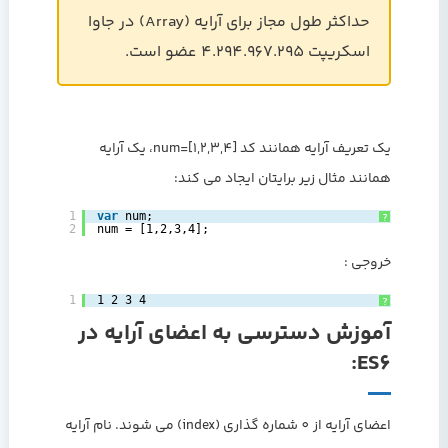
حداکثر طول مجاز برای آرایه (Array) در جاوا
اسکریپت 4.294.967.295 عضو است.
یک تعریف آرایه همانند کد num=[1,2,3,4]، یک آرایه
همانند مثال زیر برایتان ایجاد می کند:
1
var
num;  
?
2
num = [1,2,3,4];  
خروجی :
1
1 2 3 4
?
آموزش دسترسی به اعضای آرایه در
ES6:
اعضای آرایه از 0 شماره گذاری (index) می شوند. نام آرایه