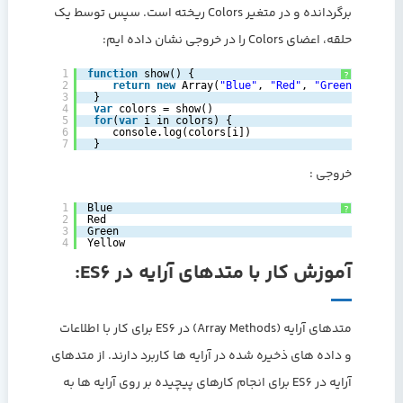
برگردانده و در متغیر Colors ریخته است. سپس توسط یک
حلقه، اعضای Colors را در خروجی نشان داده ایم:
1
function
show() {   
?
2
return
new
Array(
"Blue"
, 
"Red"
, 
"Green"
, 
"Yell
3
}   
4
var
colors = show()   
5
for
(
var
i in colors) {   
6
console.log(colors[i])     
7
}  
خروجی :
1
Blue
?
2
Red
3
Green
4
Yellow
آموزش کار با متدهای آرایه در ES6:
متدهای آرایه (Array Methods) در ES6 برای کار با اطلاعات
و داده های ذخیره شده در آرایه ها کاربرد دارند. از متدهای
آرایه در ES6 برای انجام کارهای پیچیده بر روی آرایه ها به