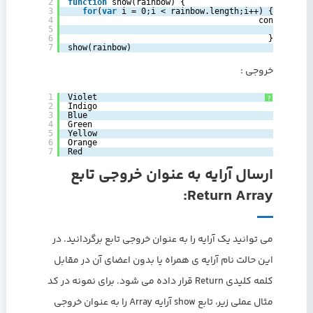
2
function
show(rainbow) {      
3
for
(
var
i = 0;i < rainbow.length;i++) {
4
console.log
5
}
6
}
7
show(rainbow)
خروجی :
1
Violet
?
2
Indigo
3
Blue
4
Green
5
Yellow
6
Orange
7
Red
ارسال آرایه به عنوان خروجی تابع
Return Array:
می توانید یک آرایه را به عنوان خروجی تابع برگردانید. در
این حالت نام آرایه ی همراه یا بدون اعضای آن در مقابل
کلمه کلیدی Return قرار داده می شود. برای نمونه در کد
مثال عملی زیر، تابع show آرایه Array را به عنوان خروجی