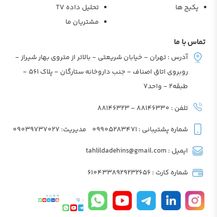
پکیج ها
تحلیل داده TV
مشتریان ما
تماس با ما
آدرس : تهران - خیابان شریعتی - بالاتر از متروی بهار شیراز -
روبروی اتاق اصناف - جنب داروخانه ستارگان - پلاک 561 -
طبقه2 - واحد7
تلفن : 88146330 - 88146323
شماره پشتیبانی : 09905283471
مدیریت: 09039737027
ایمیل : tahlildadehins@gmail.com
شماره کارت : 6104338929232656