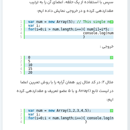
سپس با استفاده از یک حلقه، اعضای آن را به ترتیب
مقداردهی کرده و در خروجی نمایش داده ایم:
1
var
num = 
new
Array(5); 
// This single numeric val
?
2
var
i;  
3
for
(i=0;i > num.length;i++){ num[i]=i*5;
4
console.log(num[i]);
5
}
خروجی :
1
0
?
2
5
3
10
4
15
5
20
مثال 2: در کد مثال زیر، همان آرایه را با روش تعیین اعضا
در لیست تابع ()Array و با 5 عضو تعریف و مقداردهی کرده
ایم:
1
var
num = 
new
Array(1,2,3,4,5);  
?
2
var
i;  
3
for
(i=0;i < num.length;i++){ console.log(num[i]);
4
}