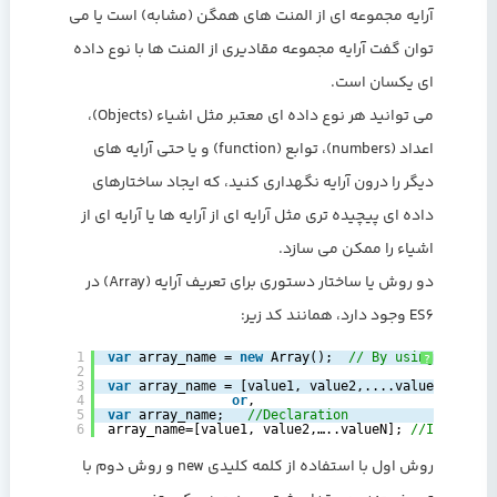
آرایه مجموعه ای از المنت های همگن (مشابه) است یا می
توان گفت آرایه مجموعه مقادیری از المنت ها با نوع داده
ای یکسان است.
می توانید هر نوع داده ای معتبر مثل اشیاء (Objects)،
اعداد (numbers)، توابع (function) و یا حتی آرایه های
دیگر را درون آرایه نگهداری کنید، که ایجاد ساختارهای
داده ای پیچیده تری مثل آرایه ای از آرایه ها یا آرایه ای از
اشیاء را ممکن می سازد.
دو روش یا ساختار دستوری برای تعریف آرایه (Array) در
ES6 وجود دارد، همانند کد زیر:
1
var
array_name = 
new
Array();  
// By using the new
?
2
3
var
array_name = [value1, value2,....valueN];  
//B
4
or
,  
5
var
array_name;   
//Declaration  
6
array_name=[value1, value2,…..valueN]; 
//Initializ
روش اول با استفاده از کلمه کلیدی new و روش دوم با