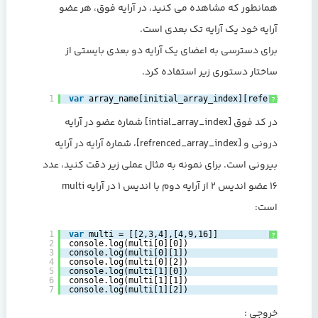
همانطور که مشاهده می کنید، در آرایه فوق، هر عضو
آرایه خود یک آرایه تک بعدی است.
برای دسترسی به اعضای یک آرایه دو بعدی بایستی از
ساختار دستوری زیر استفاده کرد.
1
var
array_name[initial_array_index][referenced_arr
?
در کد فوق [intial_array_index] شماره عضو در آرایه
درونی و [refrenced_array_index]، شماره آرایه در آرایه
بیرونی است. برای نمونه به مثال عملی زیر دقت کنید، عدد
16 عضو اندیس 2 از آرایه دوم با اندیس 1 در آرایه multi
است:
1
var
multi = [[2,3,4],[4,9,16]]    
?
2
console.log(multi[0][0])   
3
console.log(multi[0][1])   
4
console.log(multi[0][2])   
5
console.log(multi[1][0])   
6
console.log(multi[1][1])   
7
console.log(multi[1][2]) 
خروجی :