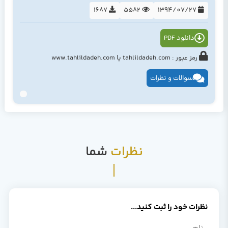
1687
5582
1394/07/27
دانلود PDF
رمز عبور : tahlildadeh.com یا www.tahlildadeh.com
سوالات و نظرات
نظرات
شما
نظرات خود را ثبت کنید...