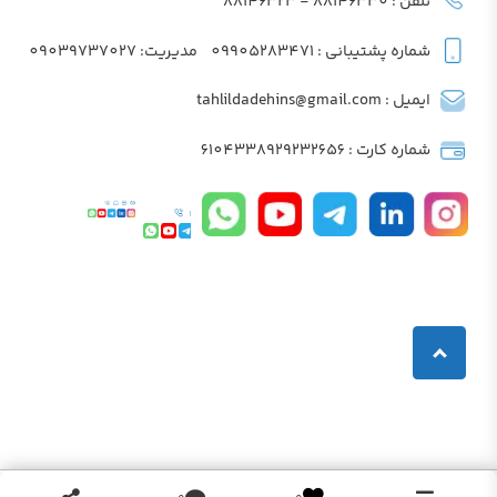
تلفن : 88146330 - 88146323
شماره پشتیبانی : 09905283471
مدیریت: 09039737027
ایمیل : tahlildadehins@gmail.com
شماره کارت : 6104338929232656
آموزشگاه روز شنبه تعطیل می باشد.