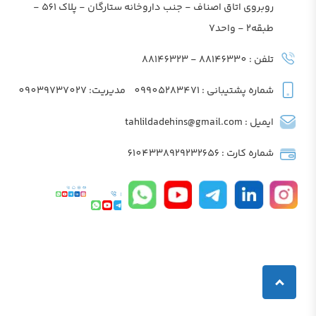
روبروی اتاق اصناف - جنب داروخانه ستارگان - پلاک 561 -
طبقه2 - واحد7
تلفن : 88146330 - 88146323
شماره پشتیبانی : 09905283471
مدیریت: 09039737027
ایمیل : tahlildadehins@gmail.com
شماره کارت : 6104338929232656