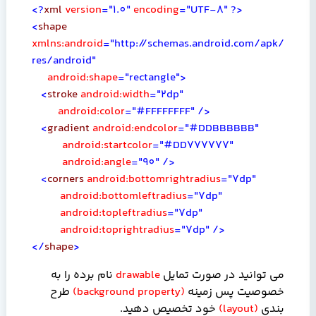
<?
xml
version
="1.0"
encoding
="UTF-8"
?>
<
shape
xmlns:android
="http://schemas.android.com/apk/
res/android"
android:shape
="rectangle">
<
stroke
android:width
="2dp"
android:color
="#FFFFFFFF"
/>
<
gradient
android:endcolor
="#DDBBBBBB"
android:startcolor
="#DD777777"
android:angle
="90"
/>
<
corners
android:bottomrightradius
="7dp"
android:bottomleftradius
="7dp"
android:topleftradius
="7dp"
android:toprightradius
="7dp"
/>
</
shape
>
می توانید در صورت تمایل
drawable
نام برده را به
خصوصیت پس زمینه
(
background property
)
طرح
بندی
(
layout
)
خود تخصیص دهید.