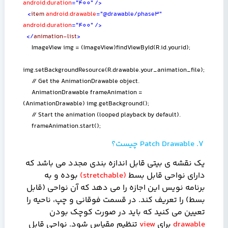
android:duration
="400"
/>
<
item
android:drawable
="@drawable/phase3"
android:duration
="400"
/>
</
animation-list
>
ImageView img = (ImageView)findViewById(R.id.yourid);
img.setBackgroundResource(R.drawable.your_animation_file);
// Get the AnimationDrawable object.
AnimationDrawable frameAnimation =
(AnimationDrawable) img.getBackground();
// Start the animation (looped playback by default).
frameAnimation.start();
7.
Patch Drawable
چیست؟
یک نقشه ی بیتی قابل اندازه بندی مجدد می باشد که
دارای نواحی قابل بسط
(
stretchable
)
بوده و به
برنامه نویس این اجازه را می دهد که آن نواحی (قابل
بسط) را تعریف کند. در قسمت فوقانی و چپ، ناحیه را
تعیین می کنید که باید در صورت کوچک بودن
drawable
برای
view
تنظیم مقیاس شود. نواحی قابل