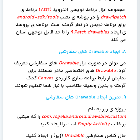
مجموعه ابزار برنامه نویسی اندروید
(
ADT
)
برنامه ی
draw9patch
را در پوشه ی نصب
android-sdk/tools
برای برنامه
نویس در نظر گرفته است. برنامه ی پروسه
ی ایجاد
9 Patch drawables
را
تا حد قابل توجهی آسان
می کند.
8. ایجاد
Drawable
های سفارشی
می توان در صورت نیاز
Drawable
های سفارشی تعریف
کرد.
Drawable
های اختصاصی قادر هستند برای
نمایش از رابط برنامه سازی کاربردی
Canvas
کمک
گرفته و بدین وسیله متناسب با نیاز شما تنظیم شوند.
9. تمرین ایجاد
Drawable
های سفارشی
پروژه ی زیر به نام
com.vogella.android.drawables.custom
را که مبتنی
بر قالب
Empty Activity
است را ایجاد کنید.
حال کلاس سفارشی
Drawable
(زیر)
را ایجاد کنید.