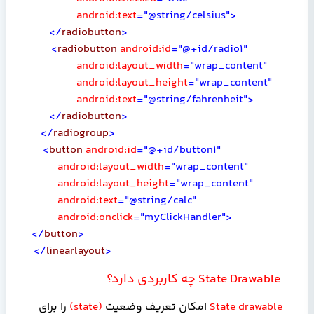
android:text
="@string/celsius">
</
radiobutton
>
<
radiobutton
android:id
="@+id/radio1"
android:layout_width
="wrap_content"
android:layout_height
="wrap_content"
android:text
="@string/fahrenheit">
</
radiobutton
>
</
radiogroup
>
<
button
android:id
="@+id/button1"
android:layout_width
="wrap_content"
android:layout_height
="wrap_content"
android:text
="@string/calc"
android:onclick
="myClickHandler">
</
button
>
</
linearlayout
>
State Drawable
چه کاربردی دارد؟
State drawable
امکان تعریف وضعیت
(
state
)
را برای