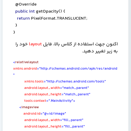
@Override
public int
getOpacity() {
return
PixelFormat.TRANSLUCENT;
}
}
اکنون جهت استفاده از کلاس بالا، فایل
layout
خود را
به زیر تغییر دهید.
<
relativelayout
xmlns:android
="http://schemas.android.com/apk/res/android
"
xmlns:tools
="http://schemas.android.com/tools"
android:layout_width
="match_parent"
android:layout_height
="match_parent"
tools:context
=".MainActivity">
‎
<
imageview
android:id
="@+id/image"
android:layout_width
="fill_parent"
android:layout_height
="fill_parent"