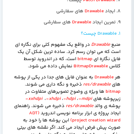
7.
Patch Drawable
چیست؟
8. ایجاد
Drawable
های سفارشی
9. تمرین ایجاد
Drawable
های سفارشی
1.
Drawable
چیست؟
منبع
Drawable
در واقع یک مفهوم کلی برای نگاره
ای
است که می توان رسم کرد. ساده ترین شکل آن یک
فایل نگاره ای
bitmap
است، که در اندروید توسط
کلاس
BitmapDrawable
نمایش داده می شود.
هر
Drawable
به عنوان فایل های جدا در یکی از پوشه
های
res/drawable
ذخیره و نگه داری می شوند.
bitmap
ها ویژه ی وضوح تصویرهای متفاوت در
زیرپوشه های
–mdpi
،
-hdpi
،
-xhdpi
،
-xxhdpi
پوشه ی والد
res/drawable
ذخیره می شوند. راهنمای
ایجاد پروژه ی ابزار برنامه نویسی اندروید
(
ADT
project creation wizard
)
این پوشه ها را خود به
صورت پیش فرض ایجاد می کند. اگر نقشه های بیتی