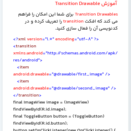
آموزش
Transition Drawable
Transition Drawables
برای شما این امکان را فراهم
می کند که افکت
transition
را تعریف کرده و در
کدنویسی آن را فعال سازی کنید.
<?
xml
version
="1.0"
encoding
="utf-8"
?>
<
transition
xmlns:android
="http://schemas.android.com/apk/
res/android">
<
item
android:drawable
="@drawable/first_image"
/>
<
item
android:drawable
="@drawable/second_image"
/>
</
transition
>
final ImageView image = (ImageView)
findViewById(R.id.image);
final ToggleButton button = (ToggleButton)
findViewById(R.id.button);
button.setOnClickListener(new OnClickListener() {