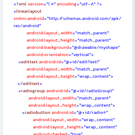
<?
xml
version
="1.0"
encoding
="utf-8"
?>
<
linearlayout
xmlns:android
="http://schemas.android.com/apk/
res/android"
android:layout_width
="match_parent"
android:layout_height
="match_parent"
android:background
="@drawable/myshape"
android:orientation
="vertical">
<
edittext
android:id
="@+id/editText1"
android:layout_width
="match_parent"
android:layout_height
="wrap_content">
</
edittext
>
<
radiogroup
android:id
="@+id/radioGroup1"
android:layout_width
="match_parent"
android:layout_height
="wrap_content">
<
radiobutton
android:id
="@+id/radio0"
android:layout_width
="wrap_content"
android:layout_height
="wrap_content"
android:checked
="true"