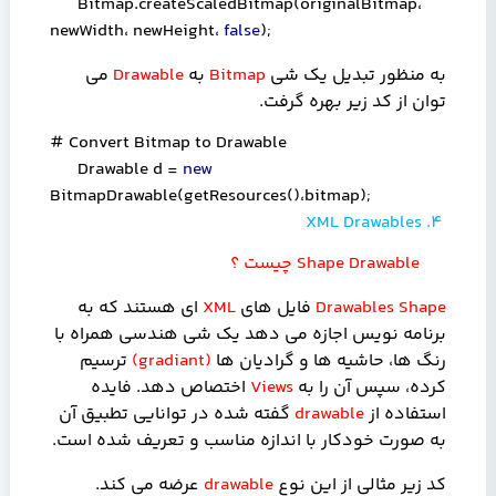
Bitmap.createScaledBitmap(originalBitmap
،
newWidth
،
newHeight
،
false
);
به منظور تبدیل یک شی
Bitmap
به
Drawable
می
توان از کد زیر بهره گرفت.
# Convert Bitmap to Drawable
Drawable d =
new
BitmapDrawable(getResources()
،
bitmap);
XML Drawables
4.
Shape Drawable
چیست ؟
Shape
Drawables
فایل های
XML
ای هستند که به
برنامه نویس اجازه می دهد یک شی هندسی همراه با
رنگ ها، حاشیه ها و گرادیان ها
(
gradiant
)
ترسیم
کرده، سپس آن را به
Views
اختصاص دهد. فایده
استفاده از
drawable
گفته شده در توانایی تطبیق آن
به صورت خودکار با اندازه مناسب و تعریف شده است.
کد زیر مثالی از این نوع
drawable
عرضه می کند.