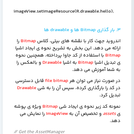
imageView.setImageResource(R.drawable.hello);
3. بار گذاری
Bitmap
ها و
drawable
ها
اندروید جهت کار با نقشه های بیتی، کلاس
Bitmap
را
ارائه می دهد. این بخش به تشریح نحوه ی ایجاد اشیا
Bitmap
با استفاده از کد جاوا پرداخته، همچنین نحوه
ی تبدیل اشیا
Bitmap
به اشیا
Drawable
و بالعکس را
به شما آموزش می دهد.
در صورت نیاز می توان هر
bitmap
file
قابل دسترسی
در کد را بارگذاری کرده، سپس آن را به شی
Drawable
تبدیل کرد.
نمونه کد زیر نحوه ی ایجاد شی
Bitmap
ویژه ی پوشه
ی
assets
و تخصیص آن به
ImageView
را نمایش می
دهد.
// Get the AssetManager