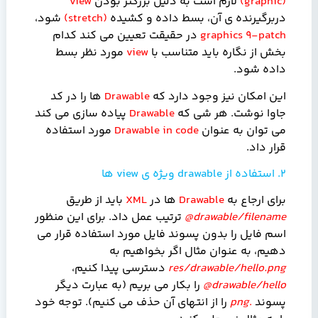
(
graphic
)
لازم است به دلیل بزرگتر بودن
view
دربرگیرنده ی آن، بسط داده و کشیده
(
stretch
)
شود،
9-patch
graphics
در حقیقت تعیین می کند کدام
بخش از نگاره باید متناسب با
view
مورد نظر بسط
داده شود.
این امکان نیز وجود دارد که
Drawable
ها را در کد
جاوا نوشت. هر شی که
Drawable
پیاده سازی می کند
می توان به عنوان
Drawable in code
مورد استفاده
قرار داد.
2. استفاده از
drawable
ویژه ی
view
ها
برای ارجاع به
Drawable
ها در
XML
باید از طریق
@drawable/filename
ترتیب عمل داد. برای این منظور
اسم فایل را بدون پسوند فایل مورد استفاده قرار می
دهیم، به عنوان مثال اگر بخواهیم به
res/drawable/hello.png
دسترسی پیدا کنیم،
@drawable/hello
را بکار می بریم (به عبارت دیگر
پسوند
.
png
را از انتهای آن حذف می کنیم). توجه خود