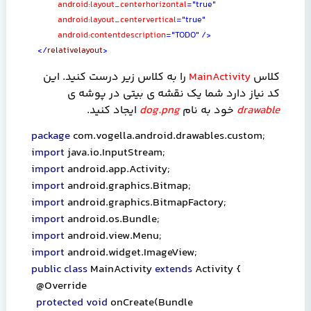
android:layout_centerhorizontal
="true"
android:layout_centervertical
="true"
android:contentdescription
="TODO"
/>
</
relativelayout
>
کلاس
MainActivity
را به کلاس زیر درست کنید. این
کد نیاز دارد شما یک نقشه ی بیتی در پوشه ی
drawable
خود
به نام
dog.png
ایجاد کنید.
package
com.vogella.android.drawables.custom;
import
java.io.InputStream;
import
android.app.Activity;
import
android.graphics.Bitmap;
import
android.graphics.BitmapFactory;
import
android.os.Bundle;
import
android.view.Menu;
import
android.widget.ImageView;
public class
MainActivity
extends
Activity {
@Override
protected void
onCreate(Bundle