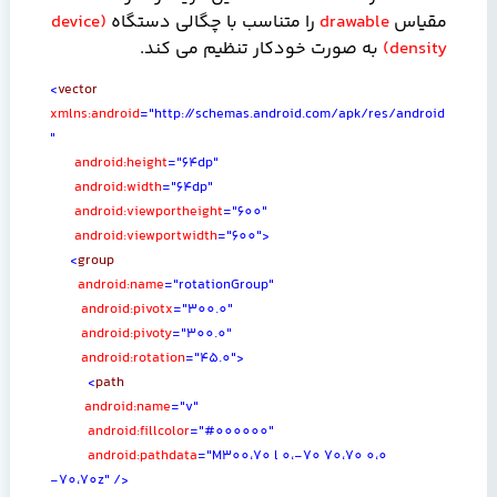
مقیاس
drawable
را متناسب با چگالی دستگاه
(
device
density
)
به صورت خودکار تنظیم می کند.
<
vector
xmlns:android
="http://schemas.android.com/apk/res/android
"
android:height
="64dp"
android:width
="64dp"
android:viewportheight
="600"
android:viewportwidth
="600">
<
group
android:name
="rotationGroup"
android:pivotx
="300.0"
android:pivoty
="300.0"
android:rotation
="45.0">
<
path
android:name
="v"
android:fillcolor
="#000000"
android:pathdata
="M300
،
70 l 0
،
-70 70
،
70 0
،
0
-70
،
70z"
/>