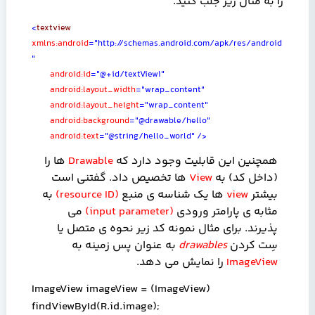
را به مثال زیر جلب کنید.
<
textview
xmlns:android
="http://schemas.android.com/apk/res/android
"
android:id
="@+id/textView1"
android:layout_width
="wrap_content"
android:layout_height
="wrap_content"
android:background
="@drawable/hello"
android:text
="@string/hello_world"
/>
همچنین این قابلیت وجود دارد که
Drawable
ها را
(داخل کد) به
View
ها تخصیص داد. گفتنی است
بیشتر
view
ها یک شناسه ی منبع
(
resource ID
)
به
مثابه ی پارامتر ورودی
(
input parameter
)
می
پذیرند. برای مثال نمونه کد زیر نحوه ی متصل یا
سِت کردن
drawables
به عنوان پس زمینه به
ImageView
را نمایش می دهد.
ImageView imageView = (ImageView)
findViewById(R.id.image);