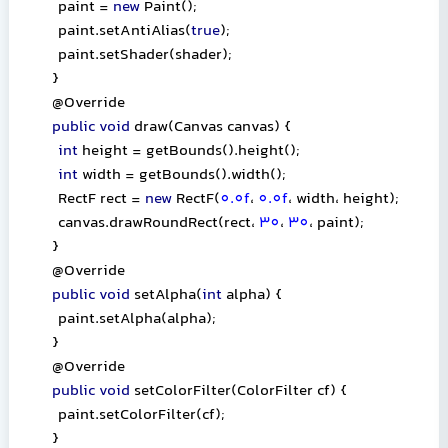
paint =
new
Paint();
paint.setAntiAlias(
true
);
paint.setShader(shader);
}
@Override
public void
draw(Canvas canvas) {
int
height = getBounds().height();
int
width = getBounds().width();
RectF rect =
new
RectF(
0.0f
،
0.0f
،
width
،
height);
canvas.drawRoundRect(rect
،
30
،
30
،
paint);
}
@Override
public void
setAlpha(
int
alpha) {
paint.setAlpha(alpha);
}
@Override
public void
setColorFilter(ColorFilter cf) {
paint.setColorFilter(cf);
}