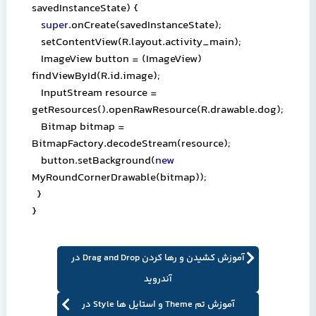
savedInstanceState) {
super
.onCreate(savedInstanceState);
setContentView(R.layout.activity_main);
ImageView button = (ImageView)
findViewById(R.id.image);
InputStream resource =
getResources().openRawResource(R.drawable.dog);
Bitmap bitmap =
BitmapFactory.decodeStream(resource);
button.setBackground(
new
MyRoundCornerDrawable(bitmap));
}
}
آموزش کشیدن و رها کردن Drag and Drop در
آندروید
آموزش تم Theme و استایل ها Style در