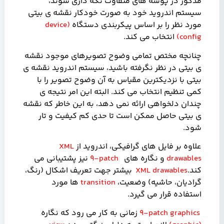
مذکور در پوشه های متفاوت نگه داری شوند،
سیستم اندروید خود به صورت خودکار نقشه ی بیتی
مورد نظر را بر اساس پیکربندی دستگاه
(
device
config
)
انتخاب می کند.
چنانچه مختص تمامی وضوح تصویرهای موجود نقشه
ی بیتی در نظر نگرفته باشید، سیستم اندروید نقشه ی
بیتی با نزدیکترین مقیاس به آن وضوح تصویر را با
کمی تنظیم انتخاب می کند. البته این امر نتیجه ی
چندان دلخواهی ارائه نمی دهد، به این خاطر که نقشه
ی بیتی حاصل ممکن است تا حدی کم کیفیت و تار
شود.
علاوه بر فایل های گرافیکی، اندروید از
XML
drawables
و نگاره های
9-patch
نیز
پشتیبانی می
کند.
XML drawables
بیشتر جهت تعریف اشکال (رنگ،
گرادیان، حاشیه) وضعیت،
transition
ها مورد
استفاده قرار می گیرد.
9-patch graphics
زمانی به کار می رود که نگاره