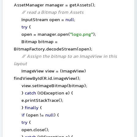
AssetManager manager = getAssets();
// read a Bitmap from Assets
InputStream open =
null
;
try
{
open = manager.open(
"logo.png"
);
Bitmap bitmap =
BitmapFactory.decodeStream(open);
// Assign the bitmap to an ImageView in this
layout
ImageView view = (ImageView)
findViewById(R.id.imageView1);
view.setImageBitmap(bitmap);
}
catch
(IOException e) {
e.printStackTrace();
}
finally
{
if
(open !=
null
) {
try
{
open.close();