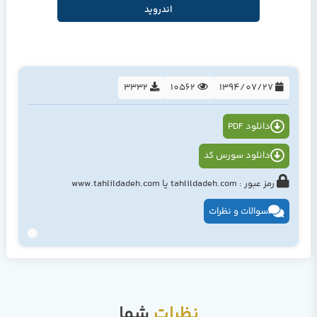
اندروید
3332
10562
1394/07/27
دانلود PDF
دانلود سورس کد
رمز عبور : tahlildadeh.com یا www.tahlildadeh.com
سوالات و نظرات
نظرات
شما