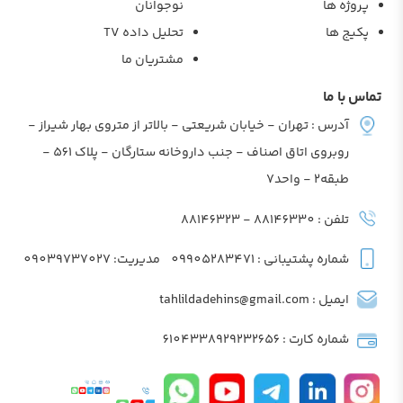
پروژه ها
نوجوانان
پکیج ها
تحلیل داده TV
مشتریان ما
تماس با ما
آدرس : تهران - خیابان شریعتی - بالاتر از متروی بهار شیراز -
روبروی اتاق اصناف - جنب داروخانه ستارگان - پلاک 561 -
طبقه2 - واحد7
تلفن : 88146330 - 88146323
شماره پشتیبانی : 09905283471
مدیریت: 09039737027
ایمیل : tahlildadehins@gmail.com
شماره کارت : 6104338929232656