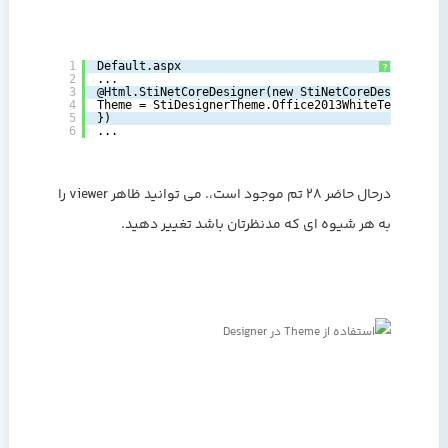
1
Default.aspx
?
2
...
3
@Html.StiNetCoreDesigner(new StiNetCoreDesignerOpt
4
Theme = StiDesignerTheme.Office2013WhiteTeal
5
})
6
...
درحال حاضر 28 تم موجود است،. می توانید ظاهر viewer را
به هر شیوه ای که مدنظرتان باشد تغییر دهید.