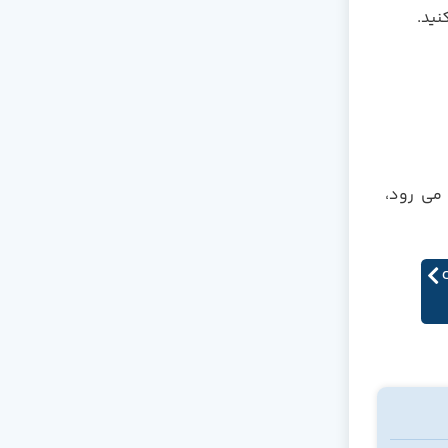
نید.
 می رود،
رد Code