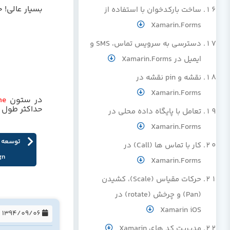
بسیار عالی! ح
ساخت بارکدخوان با استفاده از
Xamarin.Forms
دسترسی به سرویس تماس، SMS و
ایمیل در Xamarin.Forms
نقشه و pin نقشه در
Xamarin.Forms
در ستون
me
حداکثر طول مجاز 00
تعامل با پایگاه داده محلی در
Xamarin.Forms
کار با تماس ها (Call) در
ign
Xamarin.Forms
حرکات مقیاس (Scale)، کشیدن
(Pan) و چرخش (rotate) در
Xamarin iOS
1394/09/06
مدیریت کد های Xamarin