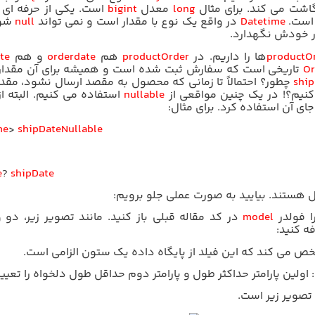
اشت می کند. برای مثال
long
معدل
bigint
است. یکی از حرفه ای 
است.
Datetime
در واقع یک نوع با مقدار است و نمی تواند
null
شود
ر خودش نگهدارد.
productO
ها را داریم. در
productOrder
هم
orderdate
و هم
te
Or
تاریخی است که سفارش ثبت شده است و همیشه برای آن مقدار
ship
چطور؟ احتمالاً تا زمانی که محصول به مقصد ارسال نشود، مق
کنیم؟! در یک چنین مواقعی از
nullable
استفاده می کنیم. البته ا
ای آن استفاده کرد. برای مثال:
me
>
shipDate
Nullable
e
?
shipDate
ل هستند.
بیایید به صورت عملی جلو برویم:
ا فولدر
model
در کد مقاله قبلی باز کنید. مانند تصویر زیر، دو 
ه کنید:
ص می کند که این فیلد از پایگاه داده یک ستون الزامی است.
: اولین پارامتر حداکثر طول و پارامتر دوم حداقل طول دلخواه را تعیی
تصویر زیر است.