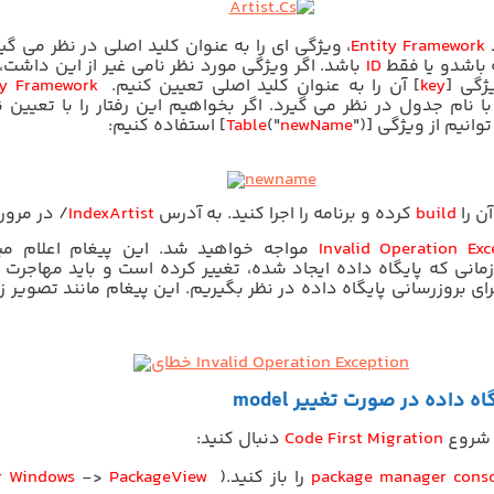
د
Entity Framework
، ویژگی ای را به عنوان کلید اصلی در نظر می گیر
باشدو یا فقط
ID
باشد. اگر ویژگی مورد نظر نامی غیر از این داشت، 
یژگی
]
key
[
آن را به عنوان کلید اصلی تعیین کنیم.
ty Framework
ا نام جدول در نظر می گیرد. اگر بخواهیم این رفتار را با تعیین ن
وانیم از ویژگی
")]
newName
("
Table
[
استفاده کنیم:
آن را
build
کرده و برنامه را اجرا کنید. به آدرس
Artist
Index
/
در مرورگ
Invalid Operation Exc
مواجه خواهید شد. این پیغام اعلام می
زمانی که پایگاه داده ایجاد شده، تغییر کرده است و باید مهاجرت 
برای بروزرسانی پایگاه داده در نظر بگیریم. این پیغام مانند تصویر 
گاه داده در صورت تغییر
model
ی شروع
Code First Migration
دنبال کنید:
package manager cons
را باز کنید.(
View
Package
->
r Windows