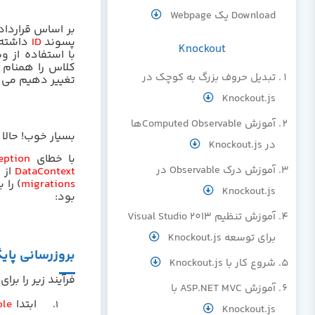
Download یک Webpage
بر اساس قراردا
پسوند
ID
داشته 
Knockout
با استفاده از و
کلاس را همنام ب
تبدیل حروف بزرگ به کوچک در
تغییر دهیم می ت
Knockout.js
آموزش Computed Observableها
بسیار خوب! حالا 
در Knockout.js
با خطای
eption
آموزش درک Observable در
DataContext
از 
migrations
) را 
Knockout.js
بود:
آموزش تنظیم Visual Studio 2013
برای توسعه Knockout.js
بروزرسانی پای
شروع کار با Knockout.js
فرآیند زیر را برا
آموزش ASP.NET MVC با
ابتدا
ole
1.
Knockout.js