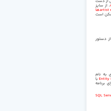
ل از دست
، از سایز
artist
ها
مکن است
از دستور
 به نام
Entity
با
ی برنامه
SQL Ser