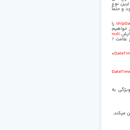
ترین نوع
 و حتماً
shipDa
را
 خواهیم
دارش
null
ز علامت
?
<
DateTi
DateTim
ویژگی به
ن میکند.