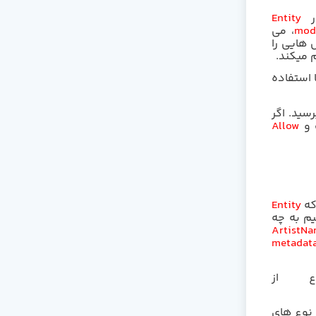
در
Entity
mod
، می
س هایی را
 میکند.
 استفاده
رسید. اگر
 و
Allow
که
Entity
یم به چه
ArtistN
metadat
ع از
ه نوع های