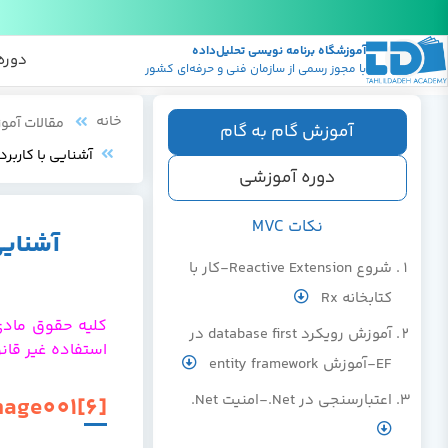
آموزشگاه برنامه نویسی تحلیل‌داده
پکیج
منابع
دوره
با مجوز رسمی از سازمان فنی و حرفه‌ای کشور
خانه
مقالات آمو
آموزش گام به گام
آشنایی با کاربرد Data Annotation-رویکرد de First Migration
دوره آموزشی
نکات MVC
شروع Reactive Extension-کار با
کتابخانه Rx
کلیه حقوق مادی
آموزش رویکرد database first در
استفاده غیر قانو
EF-آموزش entity framework
اعتبارسنجی در Net.-امنیت Net.