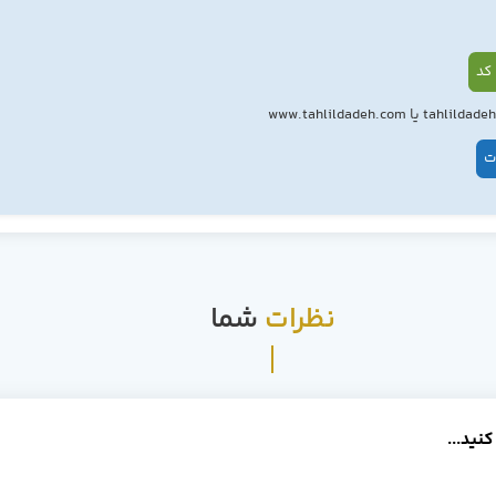
کد
ت
نظرات
شما
کنید...