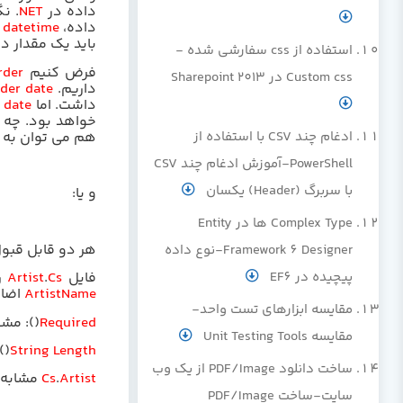
داده در
NET
.
نگ
داده،
datetime
باید یک مقدار د
استفاده از css سفارشی شده -
فرض کنیم
rder
Custom css در Sharepoint 2013
داریم.
der date
داشت. اما
 date
خواهد بود. چه 
هم می توان به ج
ادغام چند CSV با استفاده از
PowerShell-آموزش ادغام چند CSV
با سربرگ (Header) یکسان
و یا:
Complex Type ها در Entity
هر دو قابل قبو
Framework 6 Designer-نوع داده
پیچیده در EF6
فایل
Cs
.
Artist
ر
ArtistName
اضاف
مقایسه ابزارهای تست واحد-
Required
()
: مشخ
مقایسه Unit Testing Tools
()
String Length
ساخت دانلود PDF/Image از یک وب
Artist
.
Cs
مشابه 
سایت-ساخت PDF/Image