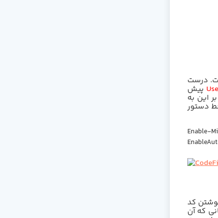
ت. درست
Use
پیش
بر این به
خط دستور
Enable-Mi
EnableAut
نوشتن کد
انی که آن