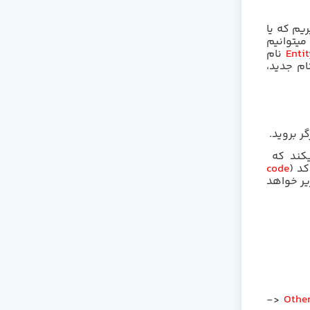
یم که یا
میتوانیم
Enti
نام
ام جدید،
ر بروید.
کند که
کد (
code
زیر خواهد
->
Othe