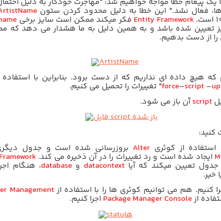
 با یک پیغام خطا مواجه خواهیم شد: "مهاجرت خودکار به دلیل احتما
ا، فعال نشد." این خطا به دلیل محدود کردن ستون
ArtistName
Entity Framework
فکر میکند ممکن است سایز برخی
 name
یز تعیین شده باشد و به همین دلیل به ما هشدار می دهد که م
را از دست بدهیم.
 که هیچ داده ای نداریم که از دست برود. بنابراین با استفاده 
up
–
script
–
force
" تغییرات را تحمیل می کنیم.
یل
script
آن باز می شود.
 کنید:
 استفاده از کوئری
Alter
بروزرسانی شده است و جدول دیگری
M
ایجاد شده است و رد تغییرات را در آن ذخیره می کند.
 Framework
 جدول تعیین میکند که آیا
datacontext
و
database
، هنگام اجرا
خیر.
اجرا کنیم. هم می توانیم کوئری ها را با استفاده از
ver Management
ستفاده از
Package Manager Console
اجرا کنیم.