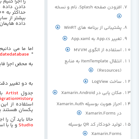
را اجرا کنیم
دادن داده ه
افزودن صفحه Splash، نام و نسخه
حداکثر به 100 است.
بیشتر از سا
داده هایمان 
پشتیبانی از برنامه های WinRT
تغییر App.cs به App.xaml
اما ما می دانیم
استفاده از الگوی MVVM
datedatabase
"
انتقال ItemTemplate به منابع
به محض اجرا فا
(Resources)
ساخت LogView
به دو تغییر دقت
جدول
Artist
با
مکان یابی در Xamarin.Android
igrationHistory
استفاده از این
احراز هویت بوسیله Xamarin.Auth
یکسان هستند یا 
در Xamarin.Forms
حالا باید آن را 
تولید خودکار کد QR بوسیله
Studio
و یا با ا
Xamarin.Forms