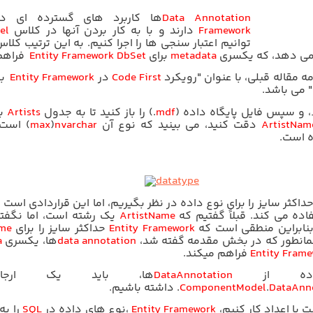
Data Annotation
ها کاربرد های گسترده ای 
Framework
دارند و با به کار بردن آنها در کلاس
el
توانیم اعتبار سنجی ها را اجرا کنیم. به این ترتیب کلا
ار می دهد، که یکسری
metadata
برای
Entity Framework DbSet
فراهم
ه مقاله قبلی، با عنوان "رویکرد
Code First
در
Entity Framework
با
" می باشد.
، و سپس فایل پایگاه داده (
mdf
.) را باز کنید تا به جدول
Artists
ب
ArtistNam
دقت کنید، می بینید که نوع آن
nvarchar
)
max
(
است
 است.
اکثر سایز را برای نوع داده در نظر بگیریم، اما این قراردادی است 
اده می کند. قبلاً گفتیم که
ArtistName
یک رشته است، اما نگفت
 بنابراین منطقی است که
Entity Framework
حداکثر سایز را برای
ame
همانطور که در بخش مقدمه گفته شد،
data annotation
ها، یکسری
a
Entity Fram
فراهم میکند.
فاده از
DataAnnotation
ها، باید یک ارجا
DataAnn
.
ComponentModel
.
داشته باشیم.
ت با اعداد کار کنیم،
Entity Framework
،نوع های داده در
SQL
را ب