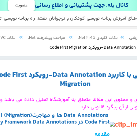
کانال بله, جهت پشتیبانی و اطلاع رسانی
عضویت
 ها
 رایگان
‌های آموزش برنامه نویسی
کودکان و نوجوانان
نقشه راه برنامه نویسی
ت
زشی
نکات کلیدی Net 2015.
مباحث پیشرفته Net.
نکات MVC
Co
آشنایی با کاربرد Data Annotation-رویکرد rst
Migration
 و معنوی این مقاله متعلق به آموزشگاه تحلیل داده می باشد و
نی از آن پیگرد قانونی دارد
.
Data Annotations
ها و مها
Code First در
ty Framework Data Annotations
مقدمه