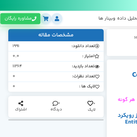
حلیل داده
وبینار ها
مشاوره رایگان
مشخصات مقاله
تعداد دانلود:
1991
امتیاز :
0.0
تعداد بازدید:
11264
Code Fi
تعداد نظرات:
0
لایک ها :
0
 هر گونه
0
0
دیدگاه
اشتراک
لایک
جرت(Migration) از رویکرد
Enti