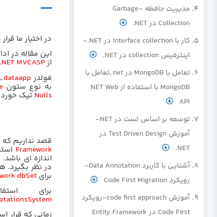
مدیریت حافظه -Garbage
Collection در NET.
در اختیار ما قر
کار با Interface collection در NET.-
این مقاله در ادا
م
اینترفیس collection در NET.
از
ASP
NET MVC
.
تعامل با MongoDB در net.,تعامل با
فولدر
app
data
_
به نوع ستون
e
MongoDB با استفاده از NET Web
Nulls
تیک خورده
API
توسعه بر اساس تست در NET-
آموزش Test Driven Design در
قصد نداریم که حد
NET.
Framework
استف
اندازه ای باشد.
آشنایی با کاربرد Data Annotation-
در نظر بگیرد. 
برای
ework dbSet
رویکرد Code First Migration
برای است
آموزش code first approach-رویکرد
otations
System
Code First در Entity Framework
زمانی که قرار اس