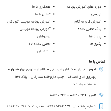
دوره های آموزش برنامه
همکاری با ما
نویسی
تماس با ما
آموزش گام به گام
آموزش برنامه نویسی کودکان
بلاگ تحلیل داده
آموزش برنامه نویسی
پروژه ها
نوجوانان
پکیج ها
تحلیل داده TV
مشتریان ما
تماس با ما
آدرس : تهران - خیابان شریعتی - بالاتر از متروی بهار شیراز -
روبروی اتاق اصناف - جنب داروخانه ستارگان - پلاک 561 -
طبقه2 - واحد7
تلفن : 88146330 - 88146323
شماره پشتیبانی : 09905283471
مدیریت: 09039737027