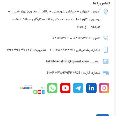
تماس با ما
آدرس : تهران - خیابان شریعتی - بالاتر از متروی بهار شیراز -
روبروی اتاق اصناف - جنب داروخانه ستارگان - پلاک 561 -
طبقه2 - واحد7
تلفن : 88146330 - 88146323
شماره پشتیبانی : 09905283471
مدیریت: 09039737027
ایمیل : tahlildadehins@gmail.com
شماره کارت : 6104338929232656