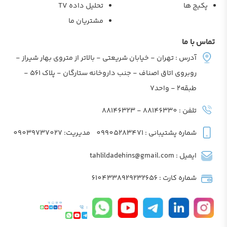
پکیج ها
تحلیل داده TV
مشتریان ما
تماس با ما
آدرس : تهران - خیابان شریعتی - بالاتر از متروی بهار شیراز -
روبروی اتاق اصناف - جنب داروخانه ستارگان - پلاک 561 -
طبقه2 - واحد7
تلفن : 88146330 - 88146323
شماره پشتیبانی : 09905283471
مدیریت: 09039737027
ایمیل : tahlildadehins@gmail.com
شماره کارت : 6104338929232656