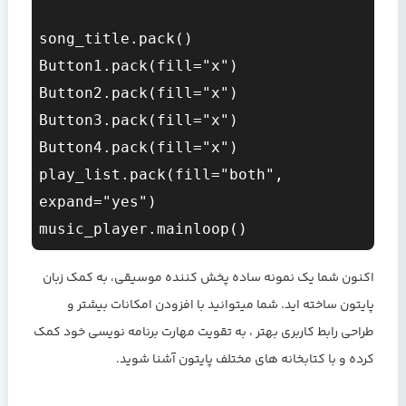
song_title.pack()

Button1.pack(fill="x")

Button2.pack(fill="x")

Button3.pack(fill="x")

Button4.pack(fill="x")

play_list.pack(fill="both", 
expand="yes")

اکنون شما یک نمونه ساده پخش کننده موسیقی، به کمک زبان
پایتون ساخته اید. شما میتوانید با افزودن امکانات بیشتر و
طراحی رابط کاربری بهتر ، به تقویت مهارت برنامه نویسی خود کمک
کرده و با کتابخانه های مختلف پایتون آشنا شوید.