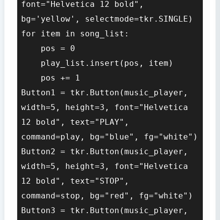
font="Helvetica 12 bold", 
bg='yellow', selectmode=tkr.SINGLE)

for item in song_list:

    pos = 0

    play_list.insert(pos, item)

    pos += 1

Button1 = tkr.Button(music_player, 
width=5, height=3, font="Helvetica 
12 bold", text="PLAY", 
command=play, bg="blue", fg="white")

Button2 = tkr.Button(music_player, 
width=5, height=3, font="Helvetica 
12 bold", text="STOP", 
command=stop, bg="red", fg="white")

Button3 = tkr.Button(music_player, 