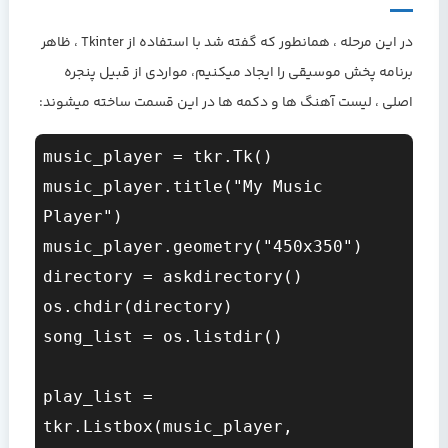
در این مرحله ، همانطور که گفته شد با استفاده از Tkinter ، ظاهر
برنامه پخش موسیقی را ایجاد میکنیم، مواردی از قبیل پنجره
اصلی ، لیست آهنگ ها و دکمه ها در این قسمت ساخته میشوند:
music_player = tkr.Tk()

music_player.title("My Music 
Player")

music_player.geometry("450x350")

directory = askdirectory()

os.chdir(directory)

song_list = os.listdir()

play_list = 
tkr.Listbox(music_player, 