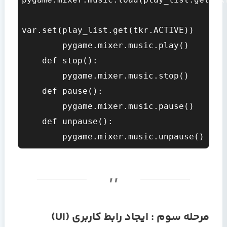
var.set(play_list.get(tkr.ACTIVE))

        pygame.mixer.music.play()

    def stop():

        pygame.mixer.music.stop()

    def pause():

        pygame.mixer.music.pause()

    def unpause():

مرحله سوم : ایجاد رابط کاربری (UI)