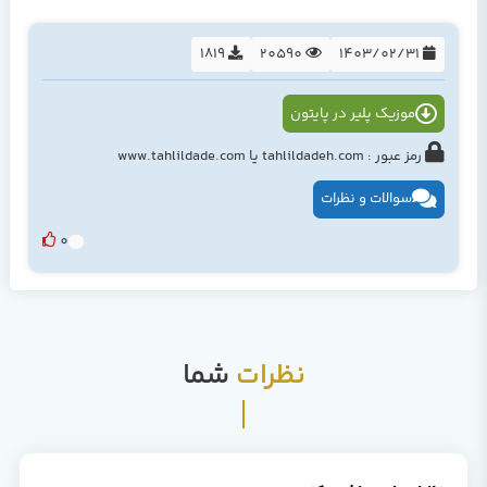
1819
20590
1403/02/31
موزیک پلیر در پایتون
رمز عبور : tahlildadeh.com یا www.tahlildade.com
سوالات و نظرات
0
نظرات
شما