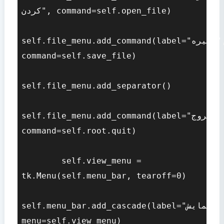
کردن", command=self.open_file)

self.file_menu.add_command(label="ذخیره", 
command=self.save_file)

self.file_menu.add_separator()

self.file_menu.add_command(label="خروج", 
command=self.root.quit)

        self.view_menu = 
tk.Menu(self.menu_bar, tearoff=0)

self.menu_bar.add_cascade(label="نمایش", 
menu=self.view_menu)
