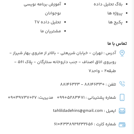
بلاگ تحلیل داده
آموزش برنامه نویسی
پروژه ها
نوجوانان
پکیج ها
تحلیل داده TV
مشتریان ما
تماس با ما
آدرس : تهران - خیابان شریعتی - بالاتر از متروی بهار شیراز -
روبروی اتاق اصناف - جنب داروخانه ستارگان - پلاک 561 -
طبقه2 - واحد7
تلفن : 88146330 - 88146323
شماره پشتیبانی : 09905283471
مدیریت: 09039737027
ایمیل : tahlildadehins@gmail.com
شماره کارت : 6104338929232656