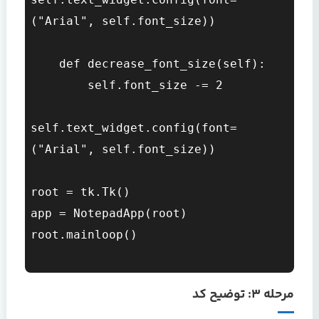
("Arial", self.font_size))

    def decrease_font_size(self):

        self.font_size -= 2

self.text_widget.config(font=
("Arial", self.font_size))

root = tk.Tk()

app = NotepadApp(root)

root.mainloop()

مرحله ۳: توضیح کد