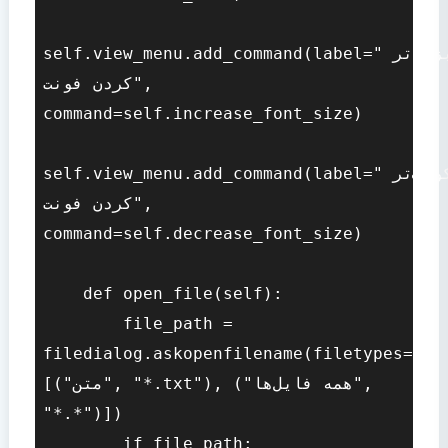
self.view_menu.add_command(label="بزرگ‌تر 
کردن فونت", 
command=self.increase_font_size)

self.view_menu.add_command(label="کوچک‌تر 
کردن فونت", 
command=self.decrease_font_size)

    def open_file(self):

        file_path = 
filedialog.askopenfilename(filetypes=
[("متن", "*.txt"), ("همه فایل‌ها", 
"*.*")])

        if file_path:
