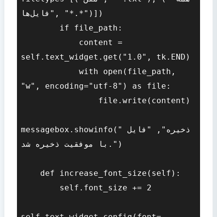
فایل‌ها", "*.*")])

        if file_path:

            content = 
self.text_widget.get("1.0", tk.END)

            with open(file_path, 
"w", encoding="utf-8") as file:

                file.write(content)

messagebox.showinfo("ذخیره", "فایل 
با موفقیت ذخیره شد.")

    def increase_font_size(self):

        self.font_size += 2

self.text_widget.config(font=