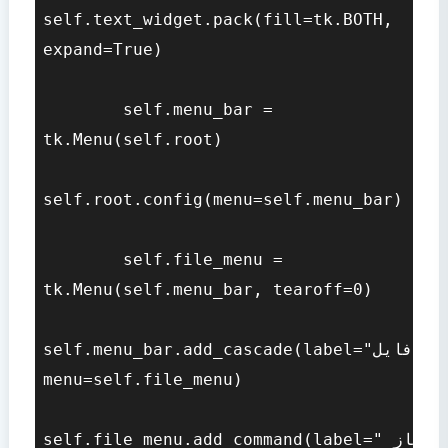
self.text_widget.pack(fill=tk.BOTH, 
expand=True)

        self.menu_bar = 
tk.Menu(self.root)

self.root.config(menu=self.menu_bar)

        self.file_menu = 
tk.Menu(self.menu_bar, tearoff=0)

self.menu_bar.add_cascade(label="فایل", 
menu=self.file_menu)

self.file_menu.add_command(label="باز 