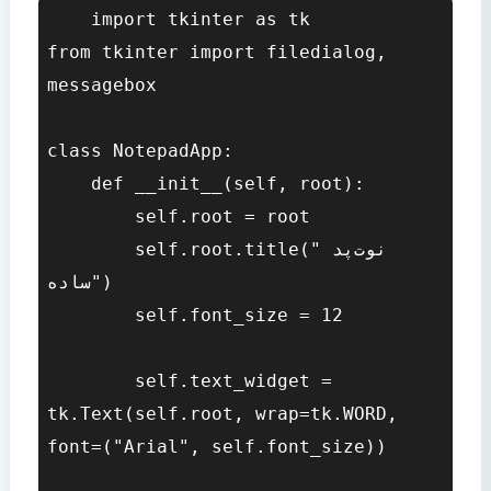
    import tkinter as tk

from tkinter import filedialog, 
messagebox

class NotepadApp:

    def __init__(self, root):

        self.root = root

        self.root.title("نوت‌پد 
ساده")

        self.font_size = 12

        self.text_widget = 
tk.Text(self.root, wrap=tk.WORD, 
font=("Arial", self.font_size))
