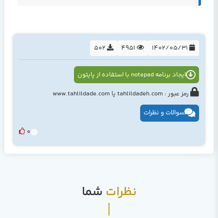
502
4951
1402/05/31
ایجاد برنامه notepad با استفاده از پایتون
رمز عبور : tahlildadeh.com یا www.tahlildade.com
سوالات و نظرات
0
نظرات
شما