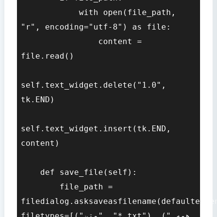
            with open(file_path, 
"r", encoding="utf-8") as file:

                content = 
file.read()

self.text_widget.delete("1.0", 
tk.END)

self.text_widget.insert(tk.END, 
content)

    def save_file(self):

        file_path = 
filedialog.asksaveasfilename(defaultexte
filetypes=[("متن", "*.txt"), ("همه 