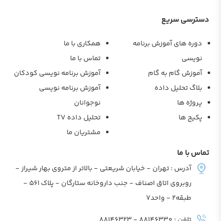
دسترسی سریع
دوره های آموزش برنامه
همکاری با ما
نویسی
تماس با ما
آموزش گام به گام
آموزش برنامه نویسی کودکان
بلاگ تحلیل داده
آموزش برنامه نویسی
پروژه ها
نوجوانان
پکیج ها
تحلیل داده TV
مشتریان ما
تماس با ما
آدرس : تهران - خیابان شریعتی - بالاتر از متروی بهار شیراز -
روبروی اتاق اصناف - جنب داروخانه ستارگان - پلاک 561 -
طبقه2 - واحد7
تلفن : 88146330 - 88146323