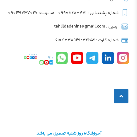
شماره پشتیبانی : 09905283471
مدیریت: 09039737027
ایمیل : tahlildadehins@gmail.com
شماره کارت : 6104338929232656
آموزشگاه روز شنبه تعطیل می باشد.