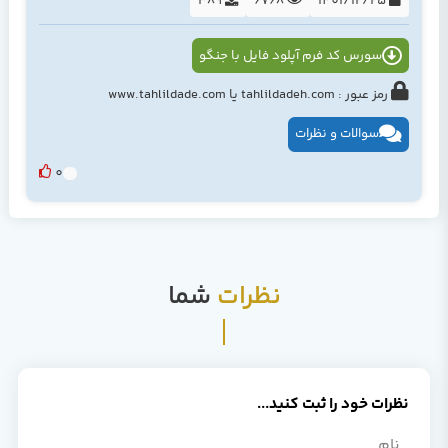
389
6768
1401/12/25
سورس کد فرم آپلود فایل با جنگو
رمز عبور : tahlildadeh.com یا www.tahlildade.com
سوالات و نظرات
0
نظرات
شما
نظرات خود را ثبت کنید...
نام