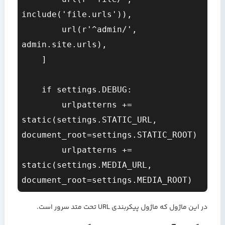
include('file.urls')),

        url(r'^admin/', 
admin.site.urls),

    ]

    if settings.DEBUG:

        urlpatterns += 
static(settings.STATIC_URL, 
document_root=settings.STATIC_ROOT)

        urlpatterns += 
static(settings.MEDIA_URL, 
document_root=settings.MEDIA_ROOT)
در این ماژول که ماژول پیکربندی URL تحت متد سرور است.