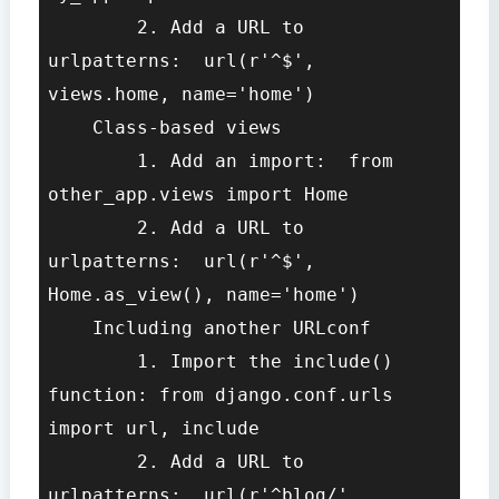
        2. Add a URL to 
urlpatterns:  url(r'^$', 
views.home, name='home')

    Class-based views

        1. Add an import:  from 
other_app.views import Home

        2. Add a URL to 
urlpatterns:  url(r'^$', 
Home.as_view(), name='home')

    Including another URLconf

        1. Import the include() 
function: from django.conf.urls 
import url, include

        2. Add a URL to 
urlpatterns:  url(r'^blog/', 