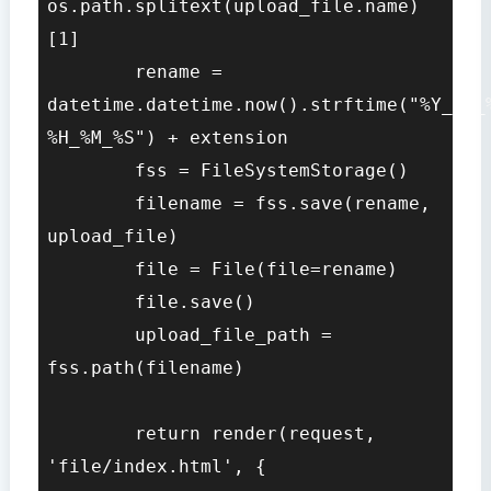
os.path.splitext(upload_file.name)
[1]

        rename = 
datetime.datetime.now().strftime("%Y_%m_
%H_%M_%S") + extension

        fss = FileSystemStorage()

        filename = fss.save(rename, 
upload_file)

        file = File(file=rename)

        file.save()

        upload_file_path = 
fss.path(filename)

        return render(request, 
'file/index.html', {
