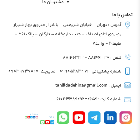
مشتریان ما
تماس با ما
آدرس : تهران - خیابان شریعتی - بالاتر از متروی بهار شیراز -
روبروی اتاق اصناف - جنب داروخانه ستارگان - پلاک 561 -
طبقه2 - واحد7
تلفن : 88146330 - 88146323
شماره پشتیبانی : 09905283471
مدیریت: 09039737027
ایمیل : tahlildadehins@gmail.com
شماره کارت : 6104338929232656