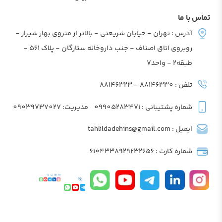
تماس با ما
آدرس : تهران - خیابان شریعتی - بالاتر از متروی بهار شیراز -
روبروی اتاق اصناف - جنب داروخانه ستارگان - پلاک 561 -
طبقه2 - واحد7
تلفن : 88146330 - 88146323
شماره پشتیبانی : 09905283471
مدیریت: 09039737027
ایمیل : tahlildadehins@gmail.com
شماره کارت : 6104338929232656