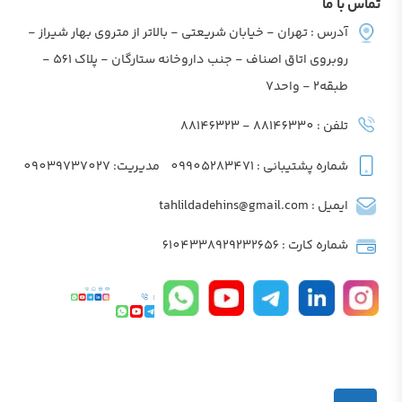
تماس با ما
آدرس : تهران - خیابان شریعتی - بالاتر از متروی بهار شیراز -
روبروی اتاق اصناف - جنب داروخانه ستارگان - پلاک 561 -
طبقه2 - واحد7
تلفن : 88146330 - 88146323
شماره پشتیبانی : 09905283471
مدیریت: 09039737027
ایمیل : tahlildadehins@gmail.com
شماره کارت : 6104338929232656