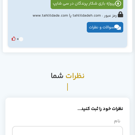
پروژه بازی شکار پرندگان در سي شارپ
رمز عبور : tahlildadeh.com یا www.tahlildade.com
سوالات و نظرات
0
نظرات
شما
نظرات خود را ثبت کنید...
نام