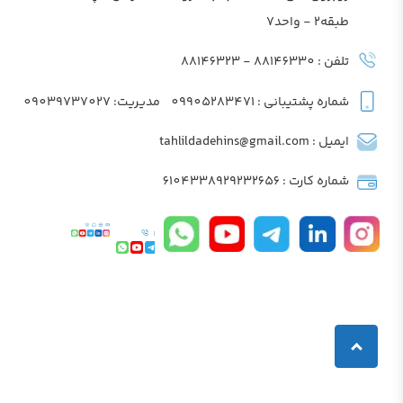
طبقه2 - واحد7
تلفن : 88146330 - 88146323
شماره پشتیبانی : 09905283471
مدیریت: 09039737027
ایمیل : tahlildadehins@gmail.com
شماره کارت : 6104338929232656